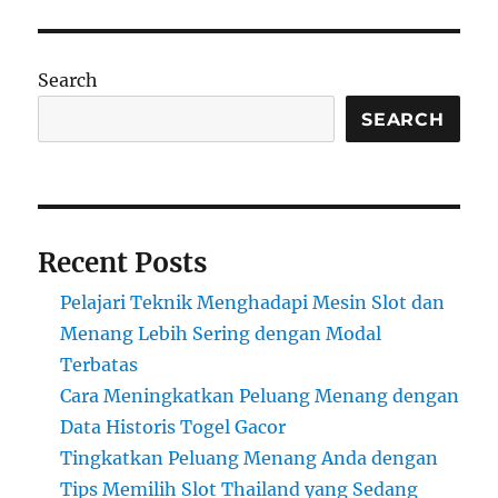
Search
SEARCH
Recent Posts
Pelajari Teknik Menghadapi Mesin Slot dan
Menang Lebih Sering dengan Modal
Terbatas
Cara Meningkatkan Peluang Menang dengan
Data Historis Togel Gacor
Tingkatkan Peluang Menang Anda dengan
Tips Memilih Slot Thailand yang Sedang