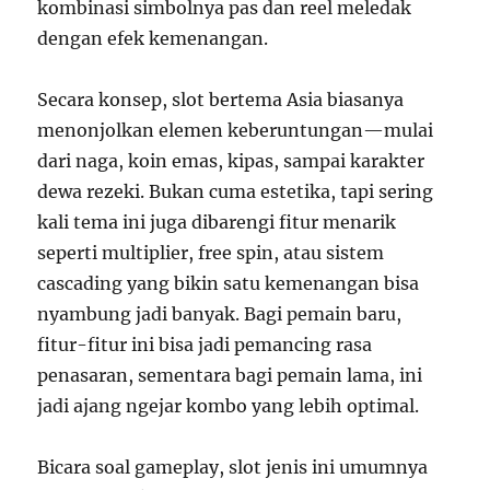
kombinasi simbolnya pas dan reel meledak
dengan efek kemenangan.
Secara konsep, slot bertema Asia biasanya
menonjolkan elemen keberuntungan—mulai
dari naga, koin emas, kipas, sampai karakter
dewa rezeki. Bukan cuma estetika, tapi sering
kali tema ini juga dibarengi fitur menarik
seperti multiplier, free spin, atau sistem
cascading yang bikin satu kemenangan bisa
nyambung jadi banyak. Bagi pemain baru,
fitur-fitur ini bisa jadi pemancing rasa
penasaran, sementara bagi pemain lama, ini
jadi ajang ngejar kombo yang lebih optimal.
Bicara soal gameplay, slot jenis ini umumnya