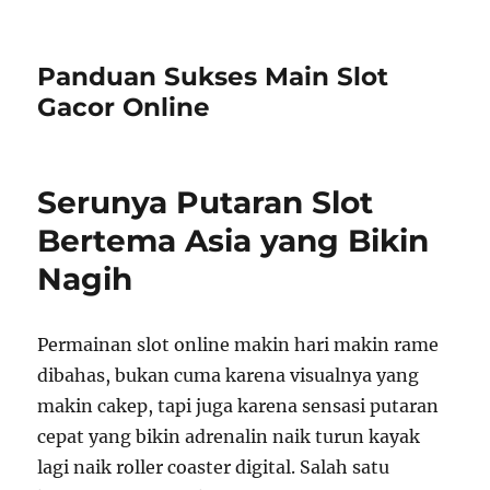
Panduan Sukses Main Slot
Gacor Online
Serunya Putaran Slot
Bertema Asia yang Bikin
Nagih
Permainan slot online makin hari makin rame
dibahas, bukan cuma karena visualnya yang
makin cakep, tapi juga karena sensasi putaran
cepat yang bikin adrenalin naik turun kayak
lagi naik roller coaster digital. Salah satu