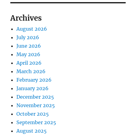
Archives
August 2026
July 2026
June 2026
May 2026
April 2026
March 2026
February 2026
January 2026
December 2025
November 2025
October 2025
September 2025
August 2025