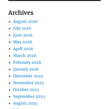
Archives
August 2026
July 2026
June 2026
May 2026
April 2026
March 2026
February 2026
January 2026
December 2025
November 2025
October 2025
September 2025
August 2025