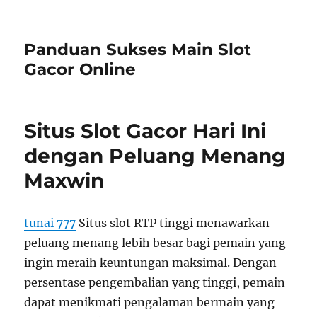
Panduan Sukses Main Slot
Gacor Online
Situs Slot Gacor Hari Ini
dengan Peluang Menang
Maxwin
tunai 777
Situs slot RTP tinggi menawarkan
peluang menang lebih besar bagi pemain yang
ingin meraih keuntungan maksimal. Dengan
persentase pengembalian yang tinggi, pemain
dapat menikmati pengalaman bermain yang