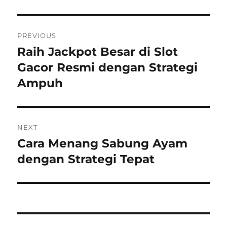
Post
PREVIOUS
navigation
Raih Jackpot Besar di Slot
Previous
post:
Gacor Resmi dengan Strategi
Ampuh
NEXT
Cara Menang Sabung Ayam
Next
post:
dengan Strategi Tepat