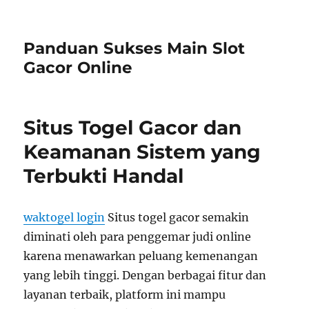
Panduan Sukses Main Slot
Gacor Online
Situs Togel Gacor dan
Keamanan Sistem yang
Terbukti Handal
waktogel login
Situs togel gacor semakin
diminati oleh para penggemar judi online
karena menawarkan peluang kemenangan
yang lebih tinggi. Dengan berbagai fitur dan
layanan terbaik, platform ini mampu