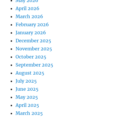
May 2026
April 2026
March 2026
February 2026
January 2026
December 2025
November 2025
October 2025
September 2025
August 2025
July 2025
June 2025
May 2025
April 2025
March 2025