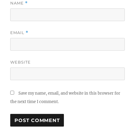
NAME
*
EMAIL
*
WEBSITE
Save my name, email, and website in this browser for
the next time I comment.