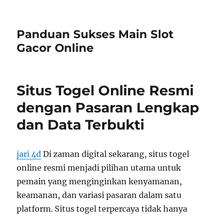
Panduan Sukses Main Slot
Gacor Online
Situs Togel Online Resmi
dengan Pasaran Lengkap
dan Data Terbukti
jari 4d
Di zaman digital sekarang, situs togel
online resmi menjadi pilihan utama untuk
pemain yang menginginkan kenyamanan,
keamanan, dan variasi pasaran dalam satu
platform. Situs togel terpercaya tidak hanya