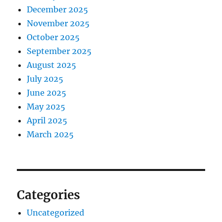
December 2025
November 2025
October 2025
September 2025
August 2025
July 2025
June 2025
May 2025
April 2025
March 2025
Categories
Uncategorized