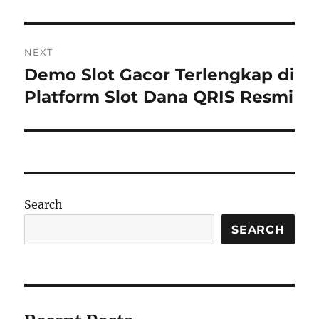
NEXT
Demo Slot Gacor Terlengkap di
Next
post:
Platform Slot Dana QRIS Resmi
Search
SEARCH