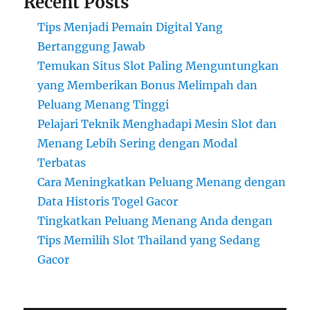
Recent Posts
Tips Menjadi Pemain Digital Yang
Bertanggung Jawab
Temukan Situs Slot Paling Menguntungkan
yang Memberikan Bonus Melimpah dan
Peluang Menang Tinggi
Pelajari Teknik Menghadapi Mesin Slot dan
Menang Lebih Sering dengan Modal
Terbatas
Cara Meningkatkan Peluang Menang dengan
Data Historis Togel Gacor
Tingkatkan Peluang Menang Anda dengan
Tips Memilih Slot Thailand yang Sedang
Gacor