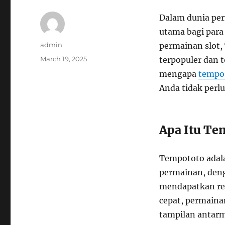
Dalam dunia per
utama bagi para
Author
admin
permainan slot,
Posted
March 19, 2025
terpopuler dan t
on
mengapa
tempo
Anda tidak perl
Apa Itu Te
Tempototo adala
permainan, deng
mendapatkan rep
cepat, permaina
tampilan antar