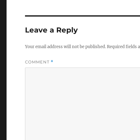
Leave a Reply
Your email address will not be published.
Required fields
COMMENT
*