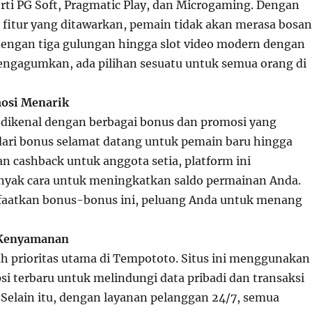
rti PG Soft, Pragmatic Play, dan Microgaming. Dengan
n fitur yang ditawarkan, pemain tidak akan merasa bosan
k dengan tiga gulungan hingga slot video modern dengan
ngagumkan, ada pilihan sesuatu untuk semua orang di
osi Menarik
dikenal dengan berbagai bonus dan promosi yang
dari bonus selamat datang untuk pemain baru hingga
n cashback untuk anggota setia, platform ini
yak cara untuk meningkatkan saldo permainan Anda.
atkan bonus-bonus ini, peluang Anda untuk menang
Kenyamanan
 prioritas utama di Tempototo. Situs ini menggunakan
si terbaru untuk melindungi data pribadi dan transaksi
Selain itu, dengan layanan pelanggan 24/7, semua