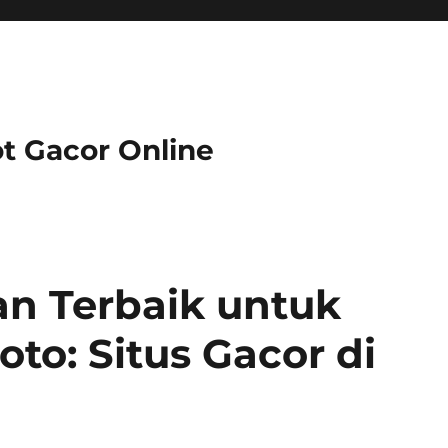
t Gacor Online
an Terbaik untuk
to: Situs Gacor di