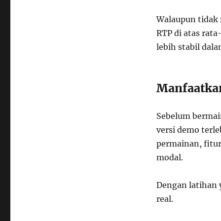
Walaupun tidak
RTP di atas rat
lebih stabil dal
Manfaatkan
Sebelum bermain
versi demo terl
permainan, fitur
modal.
Dengan latihan y
real.