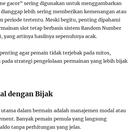
nline gacor” sering digunakan untuk menggambarkan
 dianggap lebih sering memberikan kemenangan atau
m periode tertentu. Meski begitu, penting dipahami
rmainan slot tetap berbasis sistem Random Number
, yang artinya hasilnya sepenuhnya acak.
enting agar pemain tidak terjebak pada mitos,
 pada strategi pengelolaan permainan yang lebih bijak
al dengan Bijak
i utama dalam bermain adalah manajemen modal atau
ement. Banyak pemain pemula yang langsung
ldo tanpa perhitungan yang jelas.