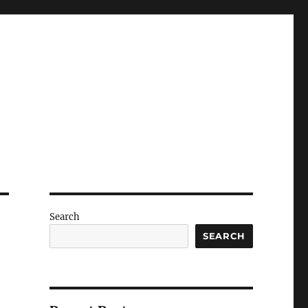
Search
SEARCH