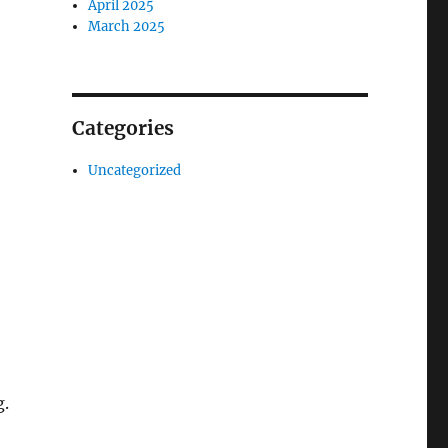
April 2025
March 2025
Categories
Uncategorized
g.