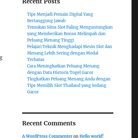
Recent Posts
Tips Menjadi Pemain Digital Yang
Bertanggung Jawab
Temukan Situs Slot Paling Menguntungkan
yang Memberikan Bonus Melimpah dan
Peluang Menang Tinggi
Pelajari Teknik Menghadapi Mesin Slot dan
Menang Lebih Sering dengan Modal
g
Terbatas
Cara Meningkatkan Peluang Menang
dengan Data Historis Togel Gacor
Tingkatkan Peluang Menang Anda dengan
Tips Memilih Slot Thailand yang Sedang
Gacor
Recent Comments
A WordPress Commenter
on
Hello world!