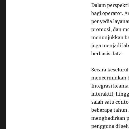
Dalam perspekti
bagi operator. 
penyedia layan
promosi, dan me
menunjukkan bah
juga menjadi la
berbasis data.
Secara keseluru
mencerminkan ba
Integrasi keam
interaktif, hin
salah satu conto
beberapa tahun 
menghadirkan pe
pengguna di selu