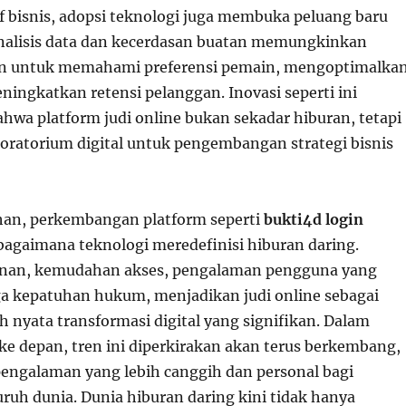
f bisnis, adopsi teknologi juga membuka peluang baru
Analisis data dan kecerdasan buatan memungkinkan
an untuk memahami preferensi pemain, mengoptimalka
ningkatkan retensi pelanggan. Inovasi seperti ini
wa platform judi online bukan sekadar hiburan, tetapi
boratorium digital untuk pengembangan strategi bisnis
han, perkembangan platform seperti
bukti4d login
gaimana teknologi meredefinisi hiburan daring.
anan, kemudahan akses, pengalaman pengguna yang
gga kepatuhan hukum, menjadikan judi online sebagai
h nyata transformasi digital yang signifikan. Dalam
ke depan, tren ini diperkirakan akan terus berkembang,
ngalaman yang lebih canggih dan personal bagi
ruh dunia. Dunia hiburan daring kini tidak hanya