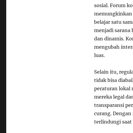
sosial. Forum k
memungkinkan p
belajar satu sam
menjadi sarana 
dan dinamis. Ko
mengubah interak
luas.
Selain itu, reg
tidak bisa diaba
peraturan lokal
mereka legal dan
transparansi pe
curang. Dengan 
terlindungi saa