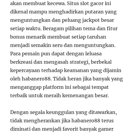
akan membuat kecewa. Situs slot gacor ini
dikenal mampu menghadirkan putaran yang
menguntungkan dan peluang jackpot besar
setiap waktu. Beragam pilihan tema dan fitur
bonus menarik membuat setiap taruhan
menjadi semakin seru dan menguntungkan.
Para pemain pun dapat dengan leluasa
berkreasi dan mengasah strategi, berbekal
kepercayaan terhadap keamanan yang dijamin
oleh habanero88. Tidak heran jika banyak yang
menganggap platform ini sebagai tempat
terbaik untuk meraih kemenangan besar.
Dengan segala keunggulan yang ditawarkan,
tidak mengherankan jika habanero88 terus
diminati dan menjadi favorit banyak gamer