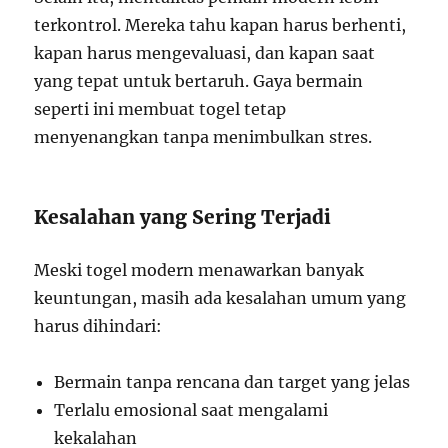
terkontrol. Mereka tahu kapan harus berhenti,
kapan harus mengevaluasi, dan kapan saat
yang tepat untuk bertaruh. Gaya bermain
seperti ini membuat togel tetap
menyenangkan tanpa menimbulkan stres.
Kesalahan yang Sering Terjadi
Meski togel modern menawarkan banyak
keuntungan, masih ada kesalahan umum yang
harus dihindari:
Bermain tanpa rencana dan target yang jelas
Terlalu emosional saat mengalami
kekalahan