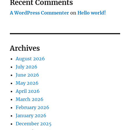
Recent Comments
A WordPress Commenter
on
Hello world!
Archives
August 2026
July 2026
June 2026
May 2026
April 2026
March 2026
February 2026
January 2026
December 2025