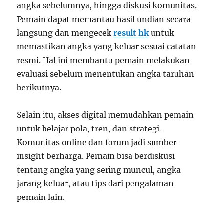
angka sebelumnya, hingga diskusi komunitas.
Pemain dapat memantau hasil undian secara
langsung dan mengecek
result hk
untuk
memastikan angka yang keluar sesuai catatan
resmi. Hal ini membantu pemain melakukan
evaluasi sebelum menentukan angka taruhan
berikutnya.
Selain itu, akses digital memudahkan pemain
untuk belajar pola, tren, dan strategi.
Komunitas online dan forum jadi sumber
insight berharga. Pemain bisa berdiskusi
tentang angka yang sering muncul, angka
jarang keluar, atau tips dari pengalaman
pemain lain.