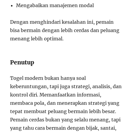
Mengabaikan manajemen modal
Dengan menghindari kesalahan ini, pemain
bisa bermain dengan lebih cerdas dan peluang
menang lebih optimal.
Penutup
Togel modern bukan hanya soal
keberuntungan, tapi juga strategi, analisis, dan
kontrol diri. Memanfaatkan informasi,
membaca pola, dan menerapkan strategi yang
tepat membuat peluang bermain lebih besar.
Pemain cerdas bukan yang selalu menang, tapi
yang tahu cara bermain dengan bijak, santai,