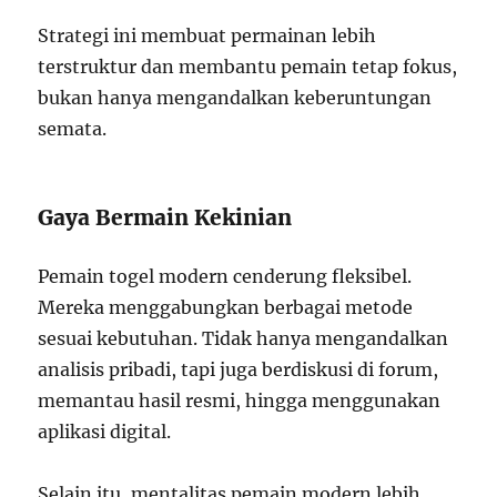
Strategi ini membuat permainan lebih
terstruktur dan membantu pemain tetap fokus,
bukan hanya mengandalkan keberuntungan
semata.
Gaya Bermain Kekinian
Pemain togel modern cenderung fleksibel.
Mereka menggabungkan berbagai metode
sesuai kebutuhan. Tidak hanya mengandalkan
analisis pribadi, tapi juga berdiskusi di forum,
memantau hasil resmi, hingga menggunakan
aplikasi digital.
Selain itu, mentalitas pemain modern lebih