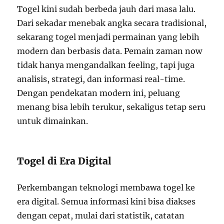
Togel kini sudah berbeda jauh dari masa lalu.
Dari sekadar menebak angka secara tradisional,
sekarang togel menjadi permainan yang lebih
modern dan berbasis data. Pemain zaman now
tidak hanya mengandalkan feeling, tapi juga
analisis, strategi, dan informasi real-time.
Dengan pendekatan modern ini, peluang
menang bisa lebih terukur, sekaligus tetap seru
untuk dimainkan.
Togel di Era Digital
Perkembangan teknologi membawa togel ke
era digital. Semua informasi kini bisa diakses
dengan cepat, mulai dari statistik, catatan