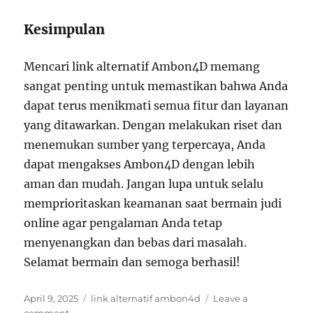
Kesimpulan
Mencari link alternatif Ambon4D memang
sangat penting untuk memastikan bahwa Anda
dapat terus menikmati semua fitur dan layanan
yang ditawarkan. Dengan melakukan riset dan
menemukan sumber yang terpercaya, Anda
dapat mengakses Ambon4D dengan lebih
aman dan mudah. Jangan lupa untuk selalu
memprioritaskan keamanan saat bermain judi
online agar pengalaman Anda tetap
menyenangkan dan bebas dari masalah.
Selamat bermain dan semoga berhasil!
Posted
Tags
April 9, 2025
link alternatif ambon4d
Leave a
on
on