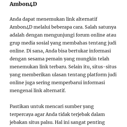
Ambon4D
Anda dapat menemukan link alternatif
Ambon4D melalui beberapa cara. Salah satunya
adalah dengan mengunjungi forum online atau
grup media sosial yang membahas tentang judi
online. Di sana, Anda bisa bertukar informasi
dengan sesama pemain yang mungkin telah
menemukan link terbaru. Selain itu, situs-situs
yang memberikan ulasan tentang platform judi
online juga sering memperbarui informasi
mengenai link alternatif.
Pastikan untuk mencari sumber yang
terpercaya agar Anda tidak terjebak dalam
jebakan situs palsu. Hal ini sangat penting