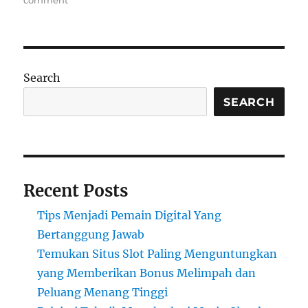
comment
Temukan
Link
Alternatif
Ambon4D
untuk
Search
Akses
Lebih
SEARCH
Mudah
dan
Aman
Recent Posts
Tips Menjadi Pemain Digital Yang
Bertanggung Jawab
Temukan Situs Slot Paling Menguntungkan
yang Memberikan Bonus Melimpah dan
Peluang Menang Tinggi