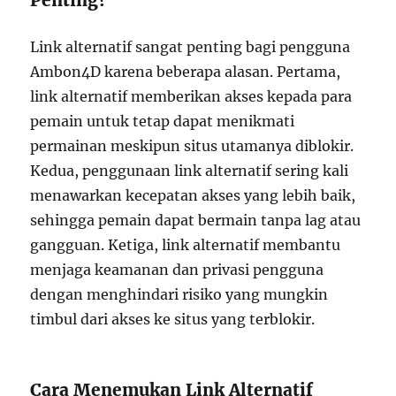
Penting?
Link alternatif sangat penting bagi pengguna
Ambon4D karena beberapa alasan. Pertama,
link alternatif memberikan akses kepada para
pemain untuk tetap dapat menikmati
permainan meskipun situs utamanya diblokir.
Kedua, penggunaan link alternatif sering kali
menawarkan kecepatan akses yang lebih baik,
sehingga pemain dapat bermain tanpa lag atau
gangguan. Ketiga, link alternatif membantu
menjaga keamanan dan privasi pengguna
dengan menghindari risiko yang mungkin
timbul dari akses ke situs yang terblokir.
Cara Menemukan Link Alternatif