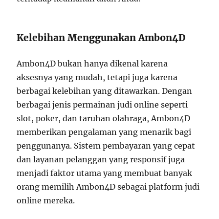
Kelebihan Menggunakan Ambon4D
Ambon4D bukan hanya dikenal karena
aksesnya yang mudah, tetapi juga karena
berbagai kelebihan yang ditawarkan. Dengan
berbagai jenis permainan judi online seperti
slot, poker, dan taruhan olahraga, Ambon4D
memberikan pengalaman yang menarik bagi
penggunanya. Sistem pembayaran yang cepat
dan layanan pelanggan yang responsif juga
menjadi faktor utama yang membuat banyak
orang memilih Ambon4D sebagai platform judi
online mereka.