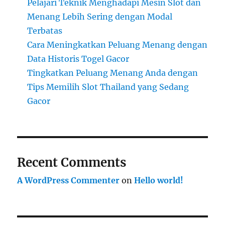
Pelajari Teknik Menghadapi Mesin Slot dan
Menang Lebih Sering dengan Modal
Terbatas
Cara Meningkatkan Peluang Menang dengan
Data Historis Togel Gacor
Tingkatkan Peluang Menang Anda dengan
Tips Memilih Slot Thailand yang Sedang
Gacor
Recent Comments
A WordPress Commenter
on
Hello world!