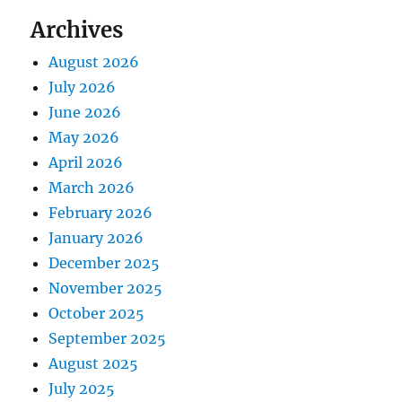
Archives
August 2026
July 2026
June 2026
May 2026
April 2026
March 2026
February 2026
January 2026
December 2025
November 2025
October 2025
September 2025
August 2025
July 2025