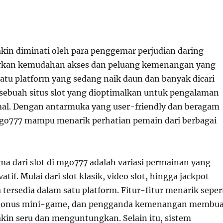
akin diminati oleh para penggemar perjudian daring
kan kemudahan akses dan peluang kemenangan yang
satu platform yang sedang naik daun dan banyak dicari
sebuah situs slot yang dioptimalkan untuk pengalaman
al. Dengan antarmuka yang user-friendly dan beragam
go777 mampu menarik perhatian pemain dari berbagai
a dari slot di mgo777 adalah variasi permainan yang
tif. Mulai dari slot klasik, video slot, hingga jackpot
 tersedia dalam satu platform. Fitur-fitur menarik seper
, bonus mini-game, dan pengganda kemenangan membua
in seru dan menguntungkan. Selain itu, sistem