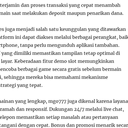
terjamin dan proses transaksi yang cepat menambah
ain saat melakukan deposit maupun penarikan dana.
 juga menjadi salah satu keunggulan yang ditawarkan
latform ini dapat diakses melalui berbagai perangkat, bai
tphone, tanpa perlu mengunduh aplikasi tambahan.
f yang dimiliki memastikan tampilan tetap optimal di
 layar. Keberadaan fitur demo slot memungkinkan
ncoba berbagai game secara gratis sebelum bermain
li, sehingga mereka bisa memahami mekanisme
trategi yang tepat.
rmainan yang lengkap, mgo777 juga dikenal karena layan
ramah dan responsif. Dukungan 24/7 melalui live chat,
elepon memastikan setiap masalah atau pertanyaan
tangani dengan cepat. Bonus dan promosi menarik seca