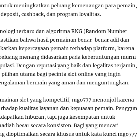
n untuk meningkatkan peluang kemenangan para pemain,
deposit, cashback, dan program loyalitas.
nologi terbaru dan algoritma RNG (Random Number
stikan bahwa hasil permainan benar-benar adil dan
gkatkan kepercayaan pemain terhadap platform, karena
peluang menang didasarkan pada keberuntungan murni
lasi. Dengan reputasi yang baik dan legalitas terjamin,
pilihan utama bagi pecinta slot online yang ingin
engalaman bermain yang aman dan menguntungkan.
mainan slot yang kompetitif, mgo777 menonjol karena
rhadap kualitas layanan dan kepuasan pemain. Penggu
dapatkan hiburan, tapi juga kesempatan untuk
iah besar secara konsisten. Bagi yang mencari
ang dioptimalkan secara khusus untuk kata kunci mgo777