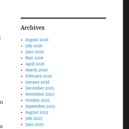
Archives
k
August 2026
July 2026
June 2026
May 2026
April 2026
March 2026
February 2026
January 2026
December 2025
November 2025
October 2025
an
September 2025
August 2025
July 2025
June 2025
ra