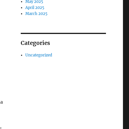
May 2025
April 2025
March 2025
Categories
Uncategorized
na
,