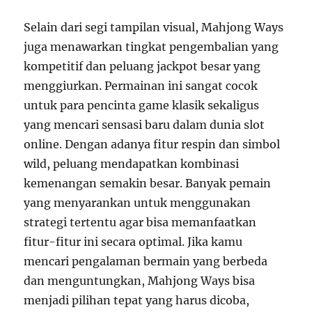
Selain dari segi tampilan visual, Mahjong Ways
juga menawarkan tingkat pengembalian yang
kompetitif dan peluang jackpot besar yang
menggiurkan. Permainan ini sangat cocok
untuk para pencinta game klasik sekaligus
yang mencari sensasi baru dalam dunia slot
online. Dengan adanya fitur respin dan simbol
wild, peluang mendapatkan kombinasi
kemenangan semakin besar. Banyak pemain
yang menyarankan untuk menggunakan
strategi tertentu agar bisa memanfaatkan
fitur-fitur ini secara optimal. Jika kamu
mencari pengalaman bermain yang berbeda
dan menguntungkan, Mahjong Ways bisa
menjadi pilihan tepat yang harus dicoba,