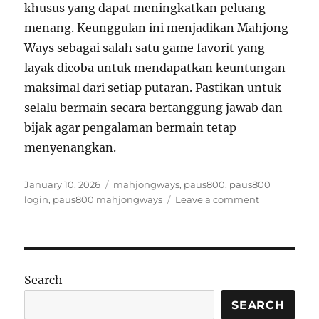
khusus yang dapat meningkatkan peluang
menang. Keunggulan ini menjadikan Mahjong
Ways sebagai salah satu game favorit yang
layak dicoba untuk mendapatkan keuntungan
maksimal dari setiap putaran. Pastikan untuk
selalu bermain secara bertanggung jawab dan
bijak agar pengalaman bermain tetap
menyenangkan.
Posted
Tags
January 10, 2026
mahjongways
,
paus800
,
paus800
on
on
login
,
paus800 mahjongways
Leave a comment
Mahjong
Ways
dan
Alasan
Pemain
Search
Terus
Kembali
SEARCH