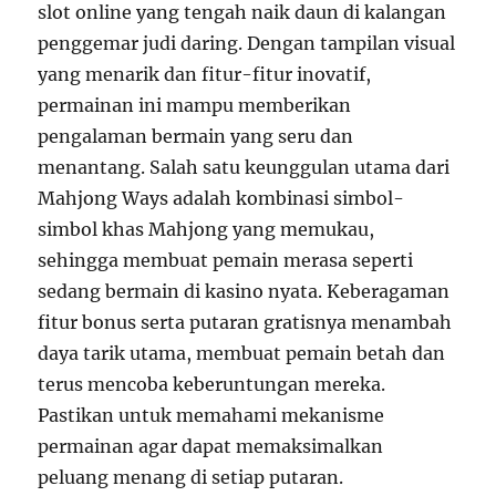
slot online yang tengah naik daun di kalangan
penggemar judi daring. Dengan tampilan visual
yang menarik dan fitur-fitur inovatif,
permainan ini mampu memberikan
pengalaman bermain yang seru dan
menantang. Salah satu keunggulan utama dari
Mahjong Ways adalah kombinasi simbol-
simbol khas Mahjong yang memukau,
sehingga membuat pemain merasa seperti
sedang bermain di kasino nyata. Keberagaman
fitur bonus serta putaran gratisnya menambah
daya tarik utama, membuat pemain betah dan
terus mencoba keberuntungan mereka.
Pastikan untuk memahami mekanisme
permainan agar dapat memaksimalkan
peluang menang di setiap putaran.