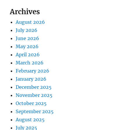
Archives
August 2026
July 2026
June 2026
May 2026
April 2026
March 2026
February 2026
January 2026
December 2025
November 2025
October 2025
September 2025
August 2025
July 2025