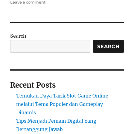
on
on
Leave a comment
Rahasia
Besar
Slot777
di
Situs
Search
Slot
Gacor
SEARCH
yang
Memberikan
Jackpot
Maksimal
Recent Posts
Temukan Daya Tarik Slot Game Online
melalui Tema Populer dan Gameplay
Dinamis
Tips Menjadi Pemain Digital Yang
Bertanggung Jawab