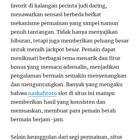
favorit di kalangan pecinta judi daring,
menawarkan sensasi berbeda berkat
mekanisme permainan yang simpel namun
penuh tantangan. Tidak hanya menyajikan
hiburan, tetapi juga memberikan peluang besar
untuk meraih jackpot besar. Pemain dapat
menikmati berbagai tema menarik dan fitur
bonus yang memacu adrenalin, menjadikan
pengalaman bermain semakin menyenangkan
dan menguntungkan. Banyak yang mengaku
bahwa
naskahtoto
slot di situs ini mampu
memberikan hasil yang konsisten dan
memuaskan, membuat para pemain betah
bermain berjam-jam.
Selain keunggulan dari segi permainan, situs