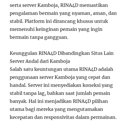
serta server Kamboja, RINA4D memastikan
pengalaman bermain yang nyaman, aman, dan
stabil. Platform ini dirancang khusus untuk
memenuhi keinginan pemain yang ingin
bermain tanpa gangguan.
Keunggulan RINA4D Dibandingkan Situs Lain
Server Andal dari Kamboja
Salah satu keuntungan utama RINA4D adalah
penggunaan server Kamboja yang cepat dan
handal. Server ini menyediakan koneksi yang
stabil tanpa lag, bahkan saat jumlah pemain
banyak. Hal ini menjadikan RINA4D pilihan
utama bagi mereka yang mengutamakan
kecepatan dan responsivitas dalam permainan.