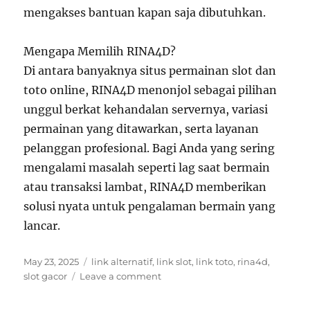
mengakses bantuan kapan saja dibutuhkan.
Mengapa Memilih RINA4D?
Di antara banyaknya situs permainan slot dan
toto online, RINA4D menonjol sebagai pilihan
unggul berkat kehandalan servernya, variasi
permainan yang ditawarkan, serta layanan
pelanggan profesional. Bagi Anda yang sering
mengalami masalah seperti lag saat bermain
atau transaksi lambat, RINA4D memberikan
solusi nyata untuk pengalaman bermain yang
lancar.
Posted
Tags
May 23, 2025
link alternatif
,
link slot
,
link toto
,
rina4d
,
on
on
slot gacor
Leave a comment
Slot
Toto