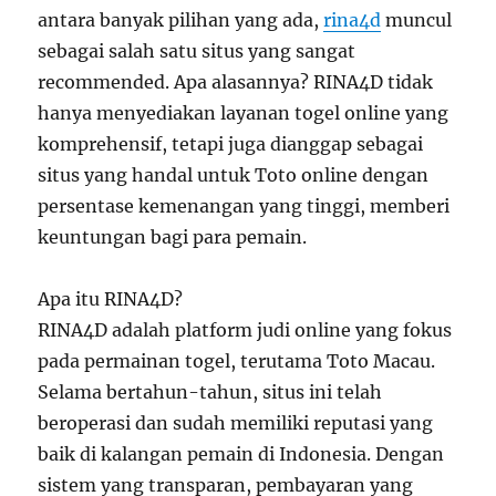
antara banyak pilihan yang ada,
rina4d
muncul
sebagai salah satu situs yang sangat
recommended. Apa alasannya? RINA4D tidak
hanya menyediakan layanan togel online yang
komprehensif, tetapi juga dianggap sebagai
situs yang handal untuk Toto online dengan
persentase kemenangan yang tinggi, memberi
keuntungan bagi para pemain.
Apa itu RINA4D?
RINA4D adalah platform judi online yang fokus
pada permainan togel, terutama Toto Macau.
Selama bertahun-tahun, situs ini telah
beroperasi dan sudah memiliki reputasi yang
baik di kalangan pemain di Indonesia. Dengan
sistem yang transparan, pembayaran yang