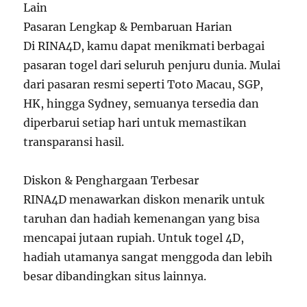
Lain
Pasaran Lengkap & Pembaruan Harian
Di RINA4D, kamu dapat menikmati berbagai
pasaran togel dari seluruh penjuru dunia. Mulai
dari pasaran resmi seperti Toto Macau, SGP,
HK, hingga Sydney, semuanya tersedia dan
diperbarui setiap hari untuk memastikan
transparansi hasil.
Diskon & Penghargaan Terbesar
RINA4D menawarkan diskon menarik untuk
taruhan dan hadiah kemenangan yang bisa
mencapai jutaan rupiah. Untuk togel 4D,
hadiah utamanya sangat menggoda dan lebih
besar dibandingkan situs lainnya.