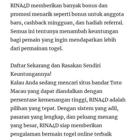
RINA4D memberikan banyak bonus dan
promosi menarik seperti bonus untuk anggota
baru, cashback mingguan, dan hadiah referral.
Semua ini tentunya menambah keuntungan
bagi pemain yang ingin mendapatkan lebih
dari permainan togel.
Daftar Sekarang dan Rasakan Sendiri
Keuntungannya!
Kalau Anda sedang mencari situs bandar Toto
Macau yang dapat diandalkan dengan
persentase kemenangan tinggi, RINA4D adalah
pilihan yang tepat. Dengan sistem yang adil,
pasaran yang lengkap, dan peluang menang
yang besar, RINA4D siap memberikan
pengalaman bermain togel online terbaik