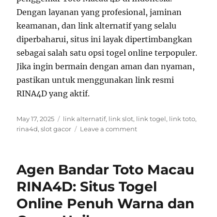
Dengan layanan yang profesional, jaminan
keamanan, dan link alternatif yang selalu
diperbaharui, situs ini layak dipertimbangkan
sebagai salah satu opsi togel online terpopuler.
Jika ingin bermain dengan aman dan nyaman,
pastikan untuk menggunakan link resmi
RINA4D yang aktif.
Posted
Tags
May 17, 2025
link alternatif
,
link slot
,
link togel
,
link toto
,
on
on
rina4d
,
slot gacor
Leave a comment
Update
RINA4D:
Situs
Agen Bandar Toto Macau
Toto
Macau
RINA4D: Situs Togel
4D
Online Penuh Warna dan
Paling
Lengkap