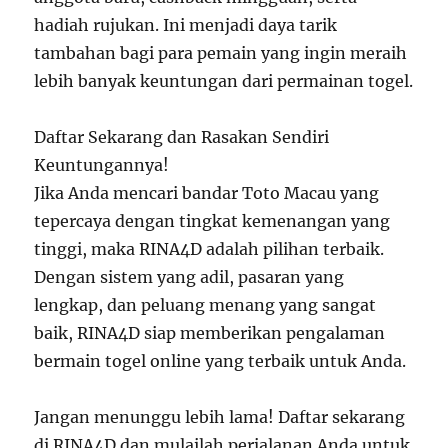
hadiah rujukan. Ini menjadi daya tarik
tambahan bagi para pemain yang ingin meraih
lebih banyak keuntungan dari permainan togel.
Daftar Sekarang dan Rasakan Sendiri
Keuntungannya!
Jika Anda mencari bandar Toto Macau yang
tepercaya dengan tingkat kemenangan yang
tinggi, maka RINA4D adalah pilihan terbaik.
Dengan sistem yang adil, pasaran yang
lengkap, dan peluang menang yang sangat
baik, RINA4D siap memberikan pengalaman
bermain togel online yang terbaik untuk Anda.
Jangan menunggu lebih lama! Daftar sekarang
di RINA4D dan mulailah perjalanan Anda untuk