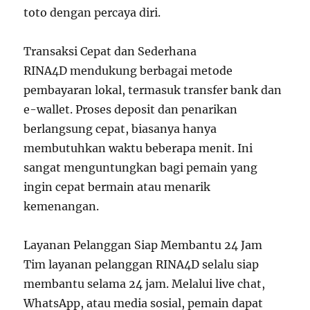
toto dengan percaya diri.
Transaksi Cepat dan Sederhana
RINA4D mendukung berbagai metode
pembayaran lokal, termasuk transfer bank dan
e-wallet. Proses deposit dan penarikan
berlangsung cepat, biasanya hanya
membutuhkan waktu beberapa menit. Ini
sangat menguntungkan bagi pemain yang
ingin cepat bermain atau menarik
kemenangan.
Layanan Pelanggan Siap Membantu 24 Jam
Tim layanan pelanggan RINA4D selalu siap
membantu selama 24 jam. Melalui live chat,
WhatsApp, atau media sosial, pemain dapat