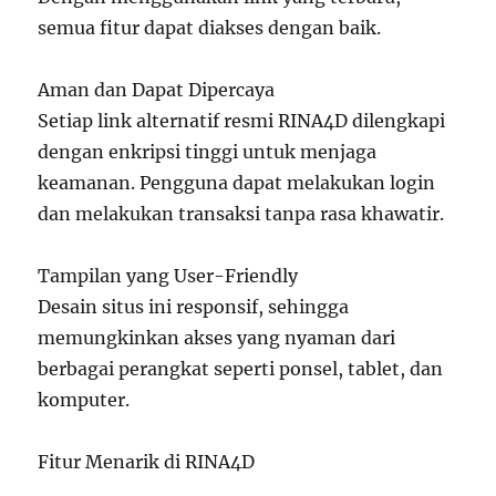
semua fitur dapat diakses dengan baik.
Aman dan Dapat Dipercaya
Setiap link alternatif resmi RINA4D dilengkapi
dengan enkripsi tinggi untuk menjaga
keamanan. Pengguna dapat melakukan login
dan melakukan transaksi tanpa rasa khawatir.
Tampilan yang User-Friendly
Desain situs ini responsif, sehingga
memungkinkan akses yang nyaman dari
berbagai perangkat seperti ponsel, tablet, dan
komputer.
Fitur Menarik di RINA4D