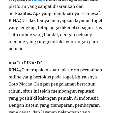
platform yang sangat disarankan dan
berkualitas. Apa yang membuatnya istimewa?
RINA4D tidak hanya menyajikan layanan togel
yang lengkap, tetapi juga dikenal sebagai situs
Toto online yang handal, dengan peluang
menang yang tinggi untuk keuntungan para
pemain.
Apa Itu RINA4D?
RINA4D merupakan suatu platform permainan
online yang berfokus pada togel, khususnya
Toto Macau. Dengan pengalaman bertahun-
tahun, situs ini telah membangun reputasi
yang positif di kalangan pemain di Indonesia.
Dengan sistem yang transparan, pembayaran
yang cepat, dan layanan pelanggan yang