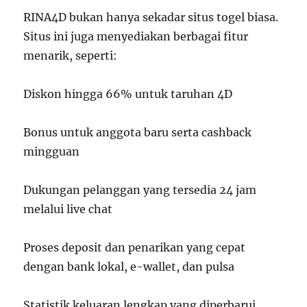
RINA4D bukan hanya sekadar situs togel biasa.
Situs ini juga menyediakan berbagai fitur
menarik, seperti:
Diskon hingga 66% untuk taruhan 4D
Bonus untuk anggota baru serta cashback
mingguan
Dukungan pelanggan yang tersedia 24 jam
melalui live chat
Proses deposit dan penarikan yang cepat
dengan bank lokal, e-wallet, dan pulsa
Statistik keluaran lengkap yang diperbarui