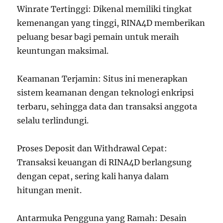
Winrate Tertinggi: Dikenal memiliki tingkat
kemenangan yang tinggi, RINA4D memberikan
peluang besar bagi pemain untuk meraih
keuntungan maksimal.
Keamanan Terjamin: Situs ini menerapkan
sistem keamanan dengan teknologi enkripsi
terbaru, sehingga data dan transaksi anggota
selalu terlindungi.
Proses Deposit dan Withdrawal Cepat:
Transaksi keuangan di RINA4D berlangsung
dengan cepat, sering kali hanya dalam
hitungan menit.
Antarmuka Pengguna yang Ramah: Desain