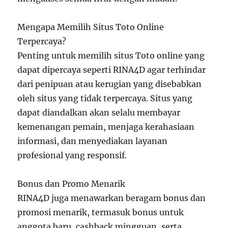
Mengapa Memilih Situs Toto Online
Terpercaya?
Penting untuk memilih situs Toto online yang
dapat dipercaya seperti RINA4D agar terhindar
dari penipuan atau kerugian yang disebabkan
oleh situs yang tidak terpercaya. Situs yang
dapat diandalkan akan selalu membayar
kemenangan pemain, menjaga kerahasiaan
informasi, dan menyediakan layanan
profesional yang responsif.
Bonus dan Promo Menarik
RINA4D juga menawarkan beragam bonus dan
promosi menarik, termasuk bonus untuk
anggota baru, cashback mingguan, serta