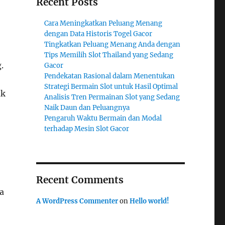
Recent Posts
Cara Meningkatkan Peluang Menang
dengan Data Historis Togel Gacor
Tingkatkan Peluang Menang Anda dengan
Tips Memilih Slot Thailand yang Sedang
.
Gacor
Pendekatan Rasional dalam Menentukan
Strategi Bermain Slot untuk Hasil Optimal
uk
Analisis Tren Permainan Slot yang Sedang
Naik Daun dan Peluangnya
Pengaruh Waktu Bermain dan Modal
terhadap Mesin Slot Gacor
Recent Comments
a
A WordPress Commenter
on
Hello world!