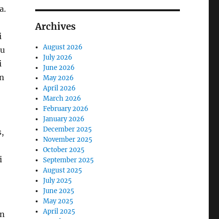
a.
Archives
i
August 2026
lu
July 2026
i
June 2026
un
May 2026
April 2026
March 2026
February 2026
January 2026
December 2025
,
November 2025
October 2025
i
September 2025
August 2025
July 2025
June 2025
May 2025
April 2025
an