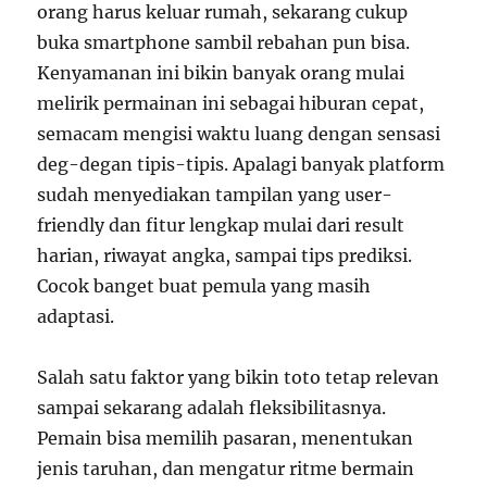
orang harus keluar rumah, sekarang cukup
buka smartphone sambil rebahan pun bisa.
Kenyamanan ini bikin banyak orang mulai
melirik permainan ini sebagai hiburan cepat,
semacam mengisi waktu luang dengan sensasi
deg-degan tipis-tipis. Apalagi banyak platform
sudah menyediakan tampilan yang user-
friendly dan fitur lengkap mulai dari result
harian, riwayat angka, sampai tips prediksi.
Cocok banget buat pemula yang masih
adaptasi.
Salah satu faktor yang bikin toto tetap relevan
sampai sekarang adalah fleksibilitasnya.
Pemain bisa memilih pasaran, menentukan
jenis taruhan, dan mengatur ritme bermain