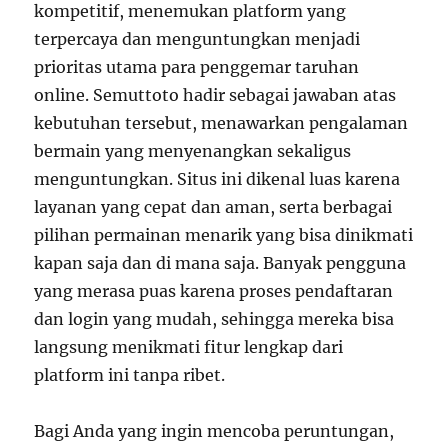
kompetitif, menemukan platform yang
terpercaya dan menguntungkan menjadi
prioritas utama para penggemar taruhan
online. Semuttoto hadir sebagai jawaban atas
kebutuhan tersebut, menawarkan pengalaman
bermain yang menyenangkan sekaligus
menguntungkan. Situs ini dikenal luas karena
layanan yang cepat dan aman, serta berbagai
pilihan permainan menarik yang bisa dinikmati
kapan saja dan di mana saja. Banyak pengguna
yang merasa puas karena proses pendaftaran
dan login yang mudah, sehingga mereka bisa
langsung menikmati fitur lengkap dari
platform ini tanpa ribet.
Bagi Anda yang ingin mencoba peruntungan,