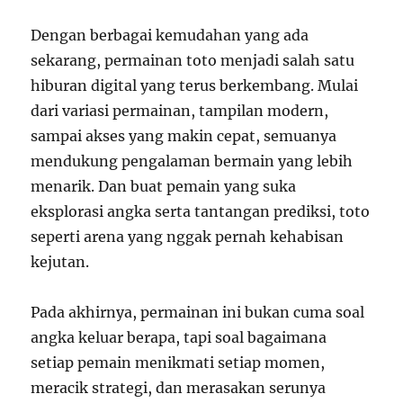
Dengan berbagai kemudahan yang ada
sekarang, permainan toto menjadi salah satu
hiburan digital yang terus berkembang. Mulai
dari variasi permainan, tampilan modern,
sampai akses yang makin cepat, semuanya
mendukung pengalaman bermain yang lebih
menarik. Dan buat pemain yang suka
eksplorasi angka serta tantangan prediksi, toto
seperti arena yang nggak pernah kehabisan
kejutan.
Pada akhirnya, permainan ini bukan cuma soal
angka keluar berapa, tapi soal bagaimana
setiap pemain menikmati setiap momen,
meracik strategi, dan merasakan serunya