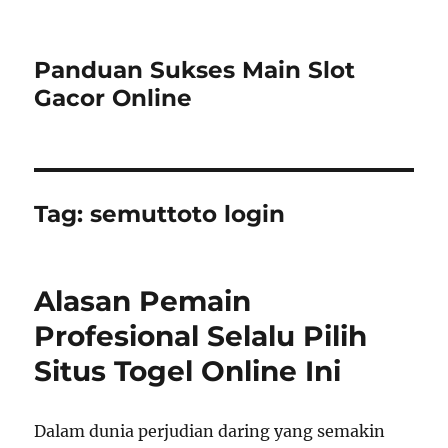
Panduan Sukses Main Slot
Gacor Online
Tag:
semuttoto login
Alasan Pemain
Profesional Selalu Pilih
Situs Togel Online Ini
Dalam dunia perjudian daring yang semakin