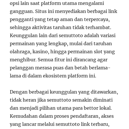
opsi lain saat platform utama mengalami
gangguan. Situs ini menyediakan berbagai link
pengganti yang tetap aman dan terpercaya,
sehingga aktivitas taruhan tidak terhambat.
Keunggulan lain dari semuttoto adalah variasi
permainan yang lengkap, mulai dari taruhan
olahraga, kasino, hingga permainan slot yang
menghibur. Semua fitur ini dirancang agar
pelanggan merasa puas dan betah berlama-
lama di dalam ekosistem platform ini.
Dengan berbagai keunggulan yang ditawarkan,
tidak heran jika semuttoto semakin diminati
dan menjadi pilihan utama para bettor lokal.
Kemudahan dalam proses pendaftaran, akses
yang lancar melalui semuttoto link terbaru,