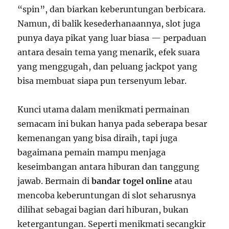
“spin”, dan biarkan keberuntungan berbicara.
Namun, di balik kesederhanaannya, slot juga
punya daya pikat yang luar biasa — perpaduan
antara desain tema yang menarik, efek suara
yang menggugah, dan peluang jackpot yang
bisa membuat siapa pun tersenyum lebar.
Kunci utama dalam menikmati permainan
semacam ini bukan hanya pada seberapa besar
kemenangan yang bisa diraih, tapi juga
bagaimana pemain mampu menjaga
keseimbangan antara hiburan dan tanggung
jawab. Bermain di
bandar togel online
atau
mencoba keberuntungan di slot seharusnya
dilihat sebagai bagian dari hiburan, bukan
ketergantungan. Seperti menikmati secangkir