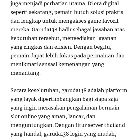
juga menjadi perhatian utama. Di era digital
seperti sekarang, pemain butuh solusi praktis
dan lengkap untuk mengakses game favorit
mereka. Garuda138 hadir sebagai jawaban atas
kebutuhan tersebut, menyediakan layanan
yang ringkas dan efisien. Dengan begitu,
pemain dapat lebih fokus pada permainan dan
menikmati sensasi kemenangan yang
menantang.
Secara keseluruhan, garuda138 adalah platform
yang layak dipertimbangkan bagi siapa saja
yang ingin merasakan pengalaman bermain
slot online yang aman, lancar, dan
menguntungkan. Dengan fitur server thailand
yang handal, garuda138 login yang mudah,