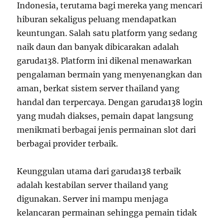
Indonesia, terutama bagi mereka yang mencari
hiburan sekaligus peluang mendapatkan
keuntungan. Salah satu platform yang sedang
naik daun dan banyak dibicarakan adalah
garuda138. Platform ini dikenal menawarkan
pengalaman bermain yang menyenangkan dan
aman, berkat sistem server thailand yang
handal dan terpercaya. Dengan garuda138 login
yang mudah diakses, pemain dapat langsung
menikmati berbagai jenis permainan slot dari
berbagai provider terbaik.
Keunggulan utama dari garuda138 terbaik
adalah kestabilan server thailand yang
digunakan. Server ini mampu menjaga
kelancaran permainan sehingga pemain tidak