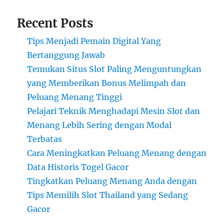
Recent Posts
Tips Menjadi Pemain Digital Yang
Bertanggung Jawab
Temukan Situs Slot Paling Menguntungkan
yang Memberikan Bonus Melimpah dan
Peluang Menang Tinggi
Pelajari Teknik Menghadapi Mesin Slot dan
Menang Lebih Sering dengan Modal
Terbatas
Cara Meningkatkan Peluang Menang dengan
Data Historis Togel Gacor
Tingkatkan Peluang Menang Anda dengan
Tips Memilih Slot Thailand yang Sedang
Gacor