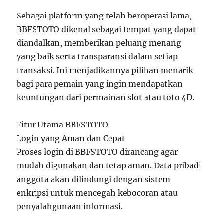
Sebagai platform yang telah beroperasi lama,
BBFSTOTO dikenal sebagai tempat yang dapat
diandalkan, memberikan peluang menang
yang baik serta transparansi dalam setiap
transaksi. Ini menjadikannya pilihan menarik
bagi para pemain yang ingin mendapatkan
keuntungan dari permainan slot atau toto 4D.
Fitur Utama BBFSTOTO
Login yang Aman dan Cepat
Proses login di BBFSTOTO dirancang agar
mudah digunakan dan tetap aman. Data pribadi
anggota akan dilindungi dengan sistem
enkripsi untuk mencegah kebocoran atau
penyalahgunaan informasi.