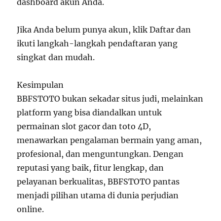
dashboard akun Anda.
Jika Anda belum punya akun, klik Daftar dan
ikuti langkah-langkah pendaftaran yang
singkat dan mudah.
Kesimpulan
BBFSTOTO bukan sekadar situs judi, melainkan
platform yang bisa diandalkan untuk
permainan slot gacor dan toto 4D,
menawarkan pengalaman bermain yang aman,
profesional, dan menguntungkan. Dengan
reputasi yang baik, fitur lengkap, dan
pelayanan berkualitas, BBFSTOTO pantas
menjadi pilihan utama di dunia perjudian
online.