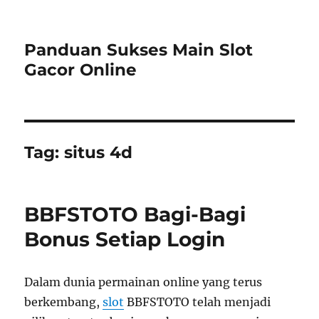
Panduan Sukses Main Slot
Gacor Online
Tag:
situs 4d
BBFSTOTO Bagi-Bagi
Bonus Setiap Login
Dalam dunia permainan online yang terus
berkembang,
slot
BBFSTOTO telah menjadi