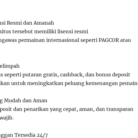
ensi Resmi dan Amanah
itus tersebut memiliki lisensi resmi
ngawas permainan internasional seperti PAGCOR atau
Melimpah
 seperti putaran gratis, cashback, dan bonus deposit
erikan untuk meningkatkan peluang kemenangan pemain
ang Mudah dan Aman
posit dan penarikan yang cepat, aman, dan transparan
wajib.
nggan Tersedia 24/7