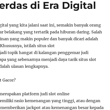
erdas di Era Digital
tal yang kita jalani saat ini, semakin banyak orang
tar belakang yang tertarik pada hiburan daring. Salah
ainan yang makin populer dan banyak dicari adalah
Khususnya, istilah situs slot
jadi topik hangat di kalangan penggemar judi
pa yang sebenarnya menjadi daya tarik situs slot
adalah ulasan lengkapnya.
ot Gacor?
 merupakan platform judi slot online
emiliki rasio kemenangan yang tinggi, atau dengan
ng memberikan jackpot atau kemenangan besar kepada