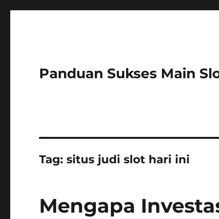
Panduan Sukses Main Slo
Tag:
situs judi slot hari ini
Mengapa Investasi