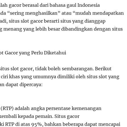
ilah gacor berasal dari bahasa gaul Indonesia
ada “sering menghasilkan” atau “mudah mendapatkan
i, situs slot gacor berarti situs yang dianggap
g menang yang lebih besar dibandingkan dengan situs
Slot Gacor yang Perlu Diketahui
itus slot gacor, tidak boleh sembarangan. Berikut
ciri khas yang umumnya dimiliki oleh situs slot yang
an dapat dipercaya:
r (RTP) adalah angka persentase kemenangan
kembali kepada pemain. Situs gacor
ki RTP di atas 95%, bahkan beberapa dapat mencapai