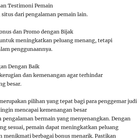
 dan Testimoni Pemain
 situs dari pengalaman pemain lain.
onus dan Promo dengan Bijak
untuk meningkatkan peluang menang, tetapi
dalam penggunaannya.
gan Dengan Baik
kerugian dan kemenangan agar terhindar
ng besar.
 merupakan pilihan yang tepat bagi para penggemar judi
g ingin mencapai kemenangan besar
 pengalaman bermain yang menyenangkan. Dengan
ang sesuai, pemain dapat meningkatkan peluang
 menikmati berbagai bonus menarik. Pastikan