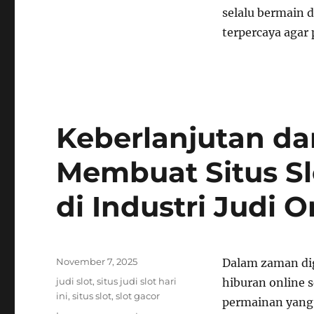
selalu bermain 
terpercaya aga
Keberlanjutan da
Membuat Situs Sl
di Industri Judi O
Posted
November 7, 2025
Dalam zaman dig
on
Tags
judi slot
,
situs judi slot hari
hiburan online 
ini
,
situs slot
,
slot gacor
permainan yang 