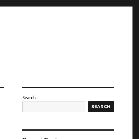
Search
SEARCH