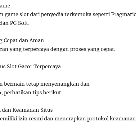
 Game
m game slot dari penyedia terkemuka seperti Pragmatic
dan PG Soft.
ng Cepat dan Aman
an yang terpercaya dengan proses yang cepat.
us Slot Gacor Terpercaya
n bermain tetap menyenangkan dan
perhatikan tips berikut:
si dan Keamanan Situs
memiliki izin resmi dan menerapkan protokol keamanan