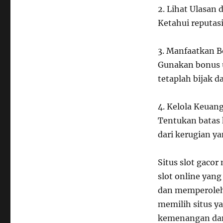
2. Lihat Ulasan
Ketahui reputasi
3. Manfaatkan B
Gunakan bonus 
tetaplah bijak 
4. Kelola Keuan
Tentukan batas 
dari kerugian ya
Situs slot gacor
slot online yan
dan memperoleh
memilih situs y
kemenangan dan