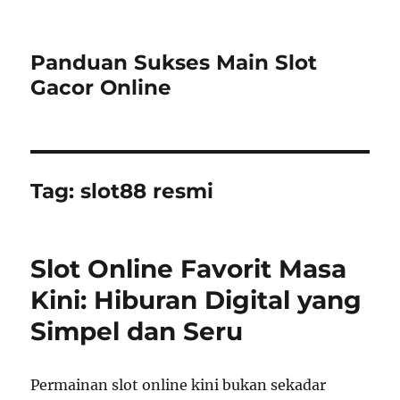
Panduan Sukses Main Slot
Gacor Online
Tag:
slot88 resmi
Slot Online Favorit Masa
Kini: Hiburan Digital yang
Simpel dan Seru
Permainan slot online kini bukan sekadar