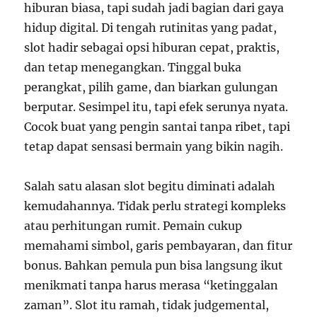
hiburan biasa, tapi sudah jadi bagian dari gaya
hidup digital. Di tengah rutinitas yang padat,
slot hadir sebagai opsi hiburan cepat, praktis,
dan tetap menegangkan. Tinggal buka
perangkat, pilih game, dan biarkan gulungan
berputar. Sesimpel itu, tapi efek serunya nyata.
Cocok buat yang pengin santai tanpa ribet, tapi
tetap dapat sensasi bermain yang bikin nagih.
Salah satu alasan slot begitu diminati adalah
kemudahannya. Tidak perlu strategi kompleks
atau perhitungan rumit. Pemain cukup
memahami simbol, garis pembayaran, dan fitur
bonus. Bahkan pemula pun bisa langsung ikut
menikmati tanpa harus merasa “ketinggalan
zaman”. Slot itu ramah, tidak judgemental,