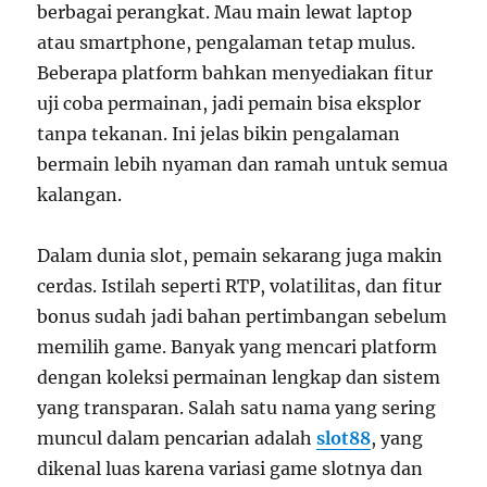
berbagai perangkat. Mau main lewat laptop
atau smartphone, pengalaman tetap mulus.
Beberapa platform bahkan menyediakan fitur
uji coba permainan, jadi pemain bisa eksplor
tanpa tekanan. Ini jelas bikin pengalaman
bermain lebih nyaman dan ramah untuk semua
kalangan.
Dalam dunia slot, pemain sekarang juga makin
cerdas. Istilah seperti RTP, volatilitas, dan fitur
bonus sudah jadi bahan pertimbangan sebelum
memilih game. Banyak yang mencari platform
dengan koleksi permainan lengkap dan sistem
yang transparan. Salah satu nama yang sering
muncul dalam pencarian adalah
slot88
, yang
dikenal luas karena variasi game slotnya dan