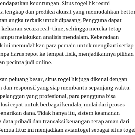
endapatkan keuntungan. Situs togel hk resmi
a lengkap dan prediksi akurat yang memudahkan betto
an angka terbaik untuk dipasang. Pengguna dapat
 keluaran secara real-time, sehingga mereka tetap
mampu melakukan analisis mendalam. Keberadaan
hk ini memudahkan para pemain untuk mengikuti setiap
a harus repot ke tempat fisik, menjadikannya pilihan
n pecinta judi online.
an peluang besar, situs togel hk juga dikenal dengan
 dan responsif yang siap membantu sepanjang waktu.
 pelanggan yang profesional, para pengguna bisa
usi cepat untuk berbagai kendala, mulai dari proses
penarikan dana. Tidak hanya itu, sistem keamanan
a data pribadi dan transaksi keuangan tetap aman dari
emua fitur ini menjadikan aviantogel sebagai situs toge