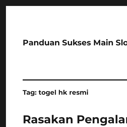
Panduan Sukses Main Slo
Tag:
togel hk resmi
Rasakan Pengal