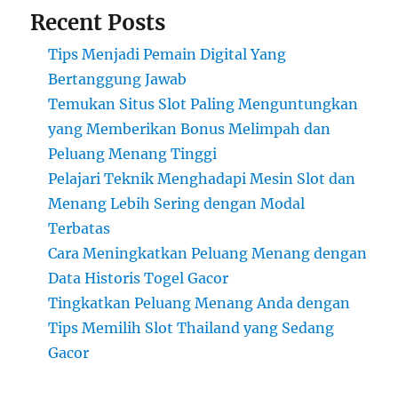
Recent Posts
Tips Menjadi Pemain Digital Yang
Bertanggung Jawab
Temukan Situs Slot Paling Menguntungkan
yang Memberikan Bonus Melimpah dan
Peluang Menang Tinggi
Pelajari Teknik Menghadapi Mesin Slot dan
Menang Lebih Sering dengan Modal
Terbatas
Cara Meningkatkan Peluang Menang dengan
Data Historis Togel Gacor
Tingkatkan Peluang Menang Anda dengan
Tips Memilih Slot Thailand yang Sedang
Gacor