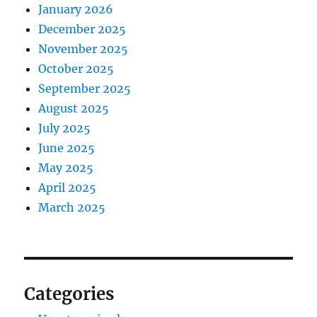
January 2026
December 2025
November 2025
October 2025
September 2025
August 2025
July 2025
June 2025
May 2025
April 2025
March 2025
Categories