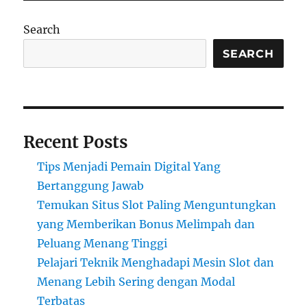
Online
yang
Search
Bikin
Betah
SEARCH
Berlama-
lama
Recent Posts
Tips Menjadi Pemain Digital Yang
Bertanggung Jawab
Temukan Situs Slot Paling Menguntungkan
yang Memberikan Bonus Melimpah dan
Peluang Menang Tinggi
Pelajari Teknik Menghadapi Mesin Slot dan
Menang Lebih Sering dengan Modal
Terbatas