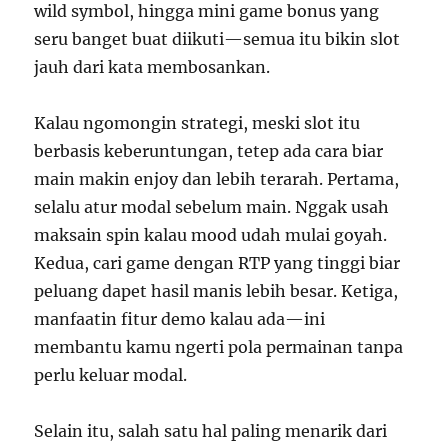
wild symbol, hingga mini game bonus yang
seru banget buat diikuti—semua itu bikin slot
jauh dari kata membosankan.
Kalau ngomongin strategi, meski slot itu
berbasis keberuntungan, tetep ada cara biar
main makin enjoy dan lebih terarah. Pertama,
selalu atur modal sebelum main. Nggak usah
maksain spin kalau mood udah mulai goyah.
Kedua, cari game dengan RTP yang tinggi biar
peluang dapet hasil manis lebih besar. Ketiga,
manfaatin fitur demo kalau ada—ini
membantu kamu ngerti pola permainan tanpa
perlu keluar modal.
Selain itu, salah satu hal paling menarik dari