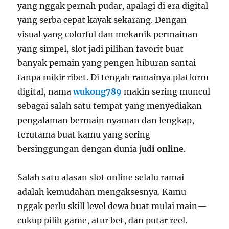
yang nggak pernah pudar, apalagi di era digital
yang serba cepat kayak sekarang. Dengan
visual yang colorful dan mekanik permainan
yang simpel, slot jadi pilihan favorit buat
banyak pemain yang pengen hiburan santai
tanpa mikir ribet. Di tengah ramainya platform
digital, nama
wukong789
makin sering muncul
sebagai salah satu tempat yang menyediakan
pengalaman bermain nyaman dan lengkap,
terutama buat kamu yang sering
bersinggungan dengan dunia
judi online
.
Salah satu alasan slot online selalu ramai
adalah kemudahan mengaksesnya. Kamu
nggak perlu skill level dewa buat mulai main—
cukup pilih game, atur bet, dan putar reel.