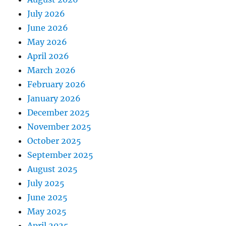
July 2026
June 2026
May 2026
April 2026
March 2026
February 2026
January 2026
December 2025
November 2025
October 2025
September 2025
August 2025
July 2025
June 2025
May 2025
April 2025