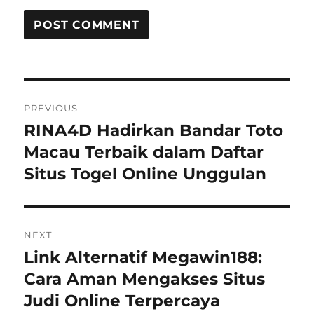
Post
PREVIOUS
navigation
RINA4D Hadirkan Bandar Toto
Previous
post:
Macau Terbaik dalam Daftar
Situs Togel Online Unggulan
NEXT
Link Alternatif Megawin188:
Next
post:
Cara Aman Mengakses Situs
Judi Online Terpercaya