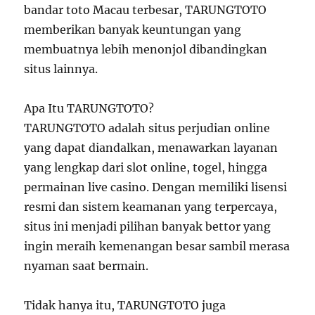
bandar toto Macau terbesar, TARUNGTOTO
memberikan banyak keuntungan yang
membuatnya lebih menonjol dibandingkan
situs lainnya.
Apa Itu TARUNGTOTO?
TARUNGTOTO adalah situs perjudian online
yang dapat diandalkan, menawarkan layanan
yang lengkap dari slot online, togel, hingga
permainan live casino. Dengan memiliki lisensi
resmi dan sistem keamanan yang terpercaya,
situs ini menjadi pilihan banyak bettor yang
ingin meraih kemenangan besar sambil merasa
nyaman saat bermain.
Tidak hanya itu, TARUNGTOTO juga