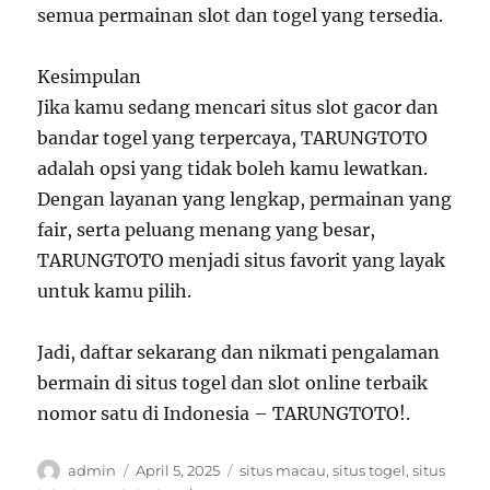
semua permainan slot dan togel yang tersedia.
Kesimpulan
Jika kamu sedang mencari situs slot gacor dan
bandar togel yang terpercaya, TARUNGTOTO
adalah opsi yang tidak boleh kamu lewatkan.
Dengan layanan yang lengkap, permainan yang
fair, serta peluang menang yang besar,
TARUNGTOTO menjadi situs favorit yang layak
untuk kamu pilih.
Jadi, daftar sekarang dan nikmati pengalaman
bermain di situs togel dan slot online terbaik
nomor satu di Indonesia – TARUNGTOTO!.
Author
Posted
Tags
admin
April 5, 2025
situs macau
,
situs togel
,
situs