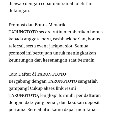
dijawab dengan cepat dan ramah oleh tim
dukungan.
Promosi dan Bonus Menarik
TARUNGTOTO secara rutin memberikan bonus
kepada anggota baru, cashback harian, bonus
referral, serta event jackpot slot. Semua
promosi ini bertujuan untuk meningkatkan
keuntungan dan kesenangan saat bermain.
Cara Daftar di TARUNGTOTO
Bergabung dengan TARUNGTOTO sangatlah
gampang! Cukup akses link resmi
TARUNGTOTO, lengkapi formulir pendaftaran
dengan data yang benar, dan lakukan deposit
pertama. Setelah itu, kamu dapat menikmati