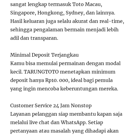
sangat lengkap termasuk Toto Macau,
Singapore, Hongkong, Sydney, dan lainnya.
Hasil keluaran juga selalu akurat dan real-time,
sehingga pengalaman bermain menjadi lebih
adil dan transparan.
Minimal Deposit Terjangkau
Kamu bisa memulai permainan dengan modal
kecil. TARUNGTOTO menetapkan minimum
deposit hanya Rp10. 000, ideal bagi pemula
yang ingin mencoba keberuntungan mereka.
Customer Service 24 Jam Nonstop
Layanan pelanggan siap membantu kapan saja
melalui live chat dan WhatsApp. Setiap
pertanyaan atau masalah yang dihadapi akan