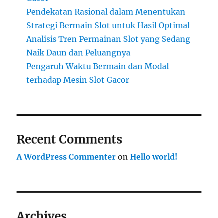
Pendekatan Rasional dalam Menentukan
Strategi Bermain Slot untuk Hasil Optimal
Analisis Tren Permainan Slot yang Sedang
Naik Daun dan Peluangnya
Pengaruh Waktu Bermain dan Modal
terhadap Mesin Slot Gacor
Recent Comments
A WordPress Commenter
on
Hello world!
Archives