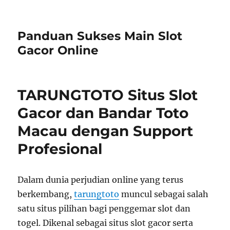
Panduan Sukses Main Slot
Gacor Online
TARUNGTOTO Situs Slot
Gacor dan Bandar Toto
Macau dengan Support
Profesional
Dalam dunia perjudian online yang terus
berkembang,
tarungtoto
muncul sebagai salah
satu situs pilihan bagi penggemar slot dan
togel. Dikenal sebagai situs slot gacor serta