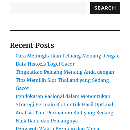
SEARCH
Recent Posts
Cara Meningkatkan Peluang Menang dengan
Data Historis Togel Gacor
Tingkatkan Peluang Menang Anda dengan
Tips Memilih Slot Thailand yang Sedang
Gacor
Pendekatan Rasional dalam Menentukan
Strategi Bermain Slot untuk Hasil Optimal
Analisis Tren Permainan Slot yang Sedang
Naik Daun dan Peluangnya
Pengaruh Waktu Bermain dan Modal