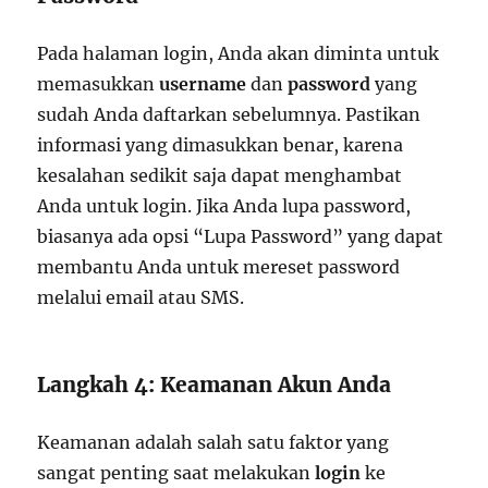
Pada halaman login, Anda akan diminta untuk
memasukkan
username
dan
password
yang
sudah Anda daftarkan sebelumnya. Pastikan
informasi yang dimasukkan benar, karena
kesalahan sedikit saja dapat menghambat
Anda untuk login. Jika Anda lupa password,
biasanya ada opsi “Lupa Password” yang dapat
membantu Anda untuk mereset password
melalui email atau SMS.
Langkah 4: Keamanan Akun Anda
Keamanan adalah salah satu faktor yang
sangat penting saat melakukan
login
ke