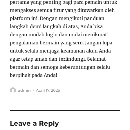
pertama yang penting bagi para pemain untuk
mengakses semua fitur yang ditawarkan oleh
platform ini. Dengan mengikuti panduan
langkah demi langkah di atas, Anda bisa
dengan mudah login dan mulai menikmati
pengalaman bermain yang seru. Jangan lupa
untuk selalu menjaga keamanan akun Anda
agar tetap aman dan terlindungi. Selamat
bermain dan semoga keberuntungan selalu
berpihak pada Anda!
Author
Posted
admin
April 17, 2025
on
Leave a Reply