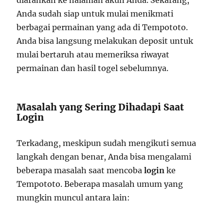
diarahkan ke halaman akun Anda. Sekarang,
Anda sudah siap untuk mulai menikmati
berbagai permainan yang ada di Tempototo.
Anda bisa langsung melakukan deposit untuk
mulai bertaruh atau memeriksa riwayat
permainan dan hasil togel sebelumnya.
Masalah yang Sering Dihadapi Saat
Login
Terkadang, meskipun sudah mengikuti semua
langkah dengan benar, Anda bisa mengalami
beberapa masalah saat mencoba
login
ke
Tempototo. Beberapa masalah umum yang
mungkin muncul antara lain: