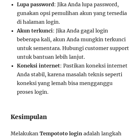
Lupa password
: Jika Anda lupa password,
gunakan opsi pemulihan akun yang tersedia
di halaman login.
Akun terkunci
: Jika Anda gagal login
beberapa kali, akun Anda mungkin terkunci
untuk sementara. Hubungi customer support
untuk bantuan lebih lanjut.
Koneksi internet
: Pastikan koneksi internet
Anda stabil, karena masalah teknis seperti
koneksi yang lemah bisa mengganggu
proses login.
Kesimpulan
Melakukan
Tempototo login
adalah langkah