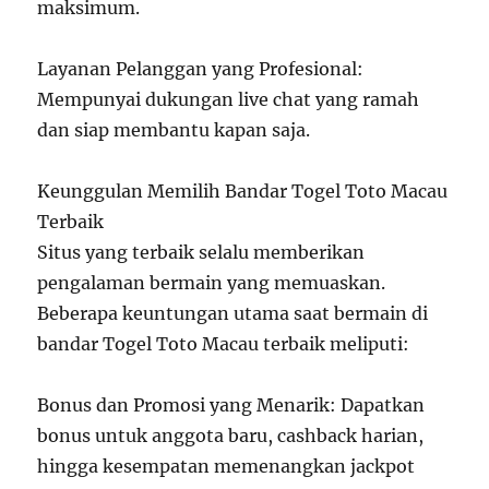
maksimum.
Layanan Pelanggan yang Profesional:
Mempunyai dukungan live chat yang ramah
dan siap membantu kapan saja.
Keunggulan Memilih Bandar Togel Toto Macau
Terbaik
Situs yang terbaik selalu memberikan
pengalaman bermain yang memuaskan.
Beberapa keuntungan utama saat bermain di
bandar Togel Toto Macau terbaik meliputi:
Bonus dan Promosi yang Menarik: Dapatkan
bonus untuk anggota baru, cashback harian,
hingga kesempatan memenangkan jackpot