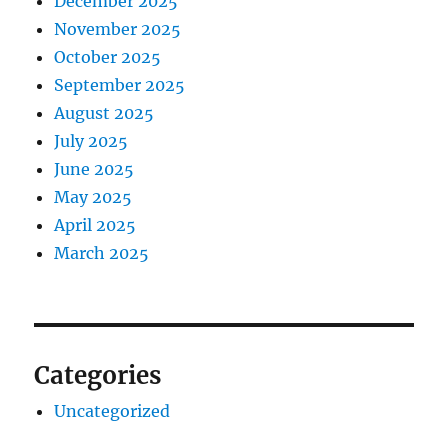
December 2025
November 2025
October 2025
September 2025
August 2025
July 2025
June 2025
May 2025
April 2025
March 2025
Categories
Uncategorized