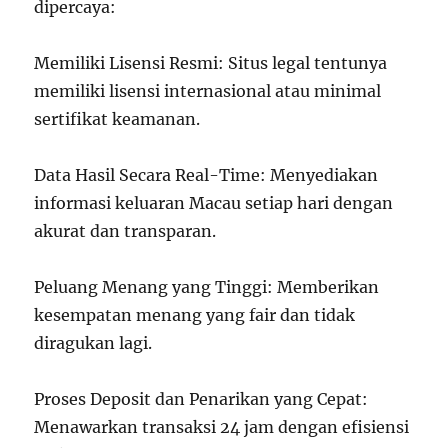
dipercaya:
Memiliki Lisensi Resmi: Situs legal tentunya
memiliki lisensi internasional atau minimal
sertifikat keamanan.
Data Hasil Secara Real-Time: Menyediakan
informasi keluaran Macau setiap hari dengan
akurat dan transparan.
Peluang Menang yang Tinggi: Memberikan
kesempatan menang yang fair dan tidak
diragukan lagi.
Proses Deposit dan Penarikan yang Cepat:
Menawarkan transaksi 24 jam dengan efisiensi