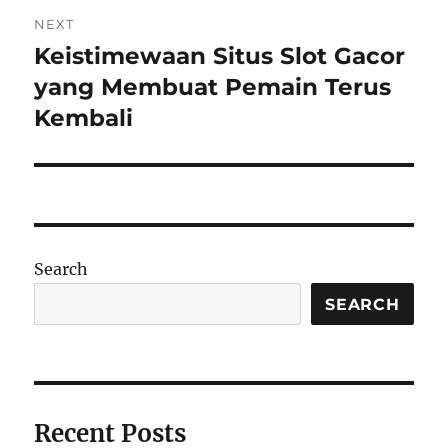
NEXT
Keistimewaan Situs Slot Gacor
Next
post:
yang Membuat Pemain Terus
Kembali
Search
SEARCH
Recent Posts