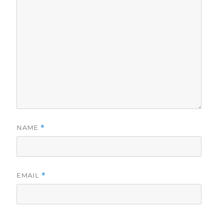
NAME
*
EMAIL
*