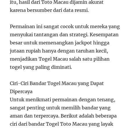
itu, hasil dari Toto Macau dijamin akurat
karena bersumber dari data resmi.
Permainan ini sangat cocok untuk mereka yang
menyukai tantangan dan strategi. Kesempatan
besar untuk memenangkan jackpot hingga
jutaan rupiah hanya dengan taruhan kecil,
menjadikan Togel Macau salah satu pilihan
togel yang paling diminati.
Ciri-Ciri Bandar Togel Macau yang Dapat
Dipercaya
Untuk menikmati permainan dengan tenang,
sangat penting untuk memilih bandar yang
aman dan terpercaya. Berikut adalah beberapa
ciri dari bandar Togel Toto Macau yang layak