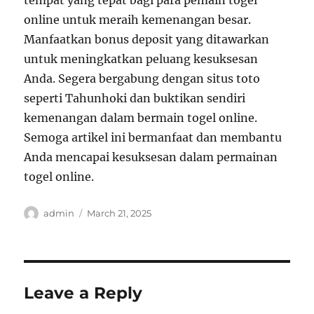
tempat yang tepat bagi para pemain togel
online untuk meraih kemenangan besar.
Manfaatkan bonus deposit yang ditawarkan
untuk meningkatkan peluang kesuksesan
Anda. Segera bergabung dengan situs toto
seperti Tahunhoki dan buktikan sendiri
kemenangan dalam bermain togel online.
Semoga artikel ini bermanfaat dan membantu
Anda mencapai kesuksesan dalam permainan
togel online.
Author
Posted
admin
March 21, 2025
on
Leave a Reply