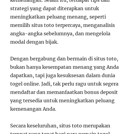
kemenangan. Selain itu, terdapat tips dan
strategi yang dapat diterapkan untuk
meningkatkan peluang menang, seperti
memilih situs toto terpercaya, menganalisis
angka-angka sebelumnya, dan mengelola
modal dengan bijak.
Dengan bergabung dan bermain di situs toto,
bukan hanya kesempatan menang yang Anda
dapatkan, tapi juga kesuksesan dalam dunia
togel online. Jadi, tak perlu ragu untuk segera
mendaftar dan memanfaatkan bonus deposit
yang tersedia untuk meningkatkan peluang
kemenangan Anda.
Secara keseluruhan, situs toto merupakan