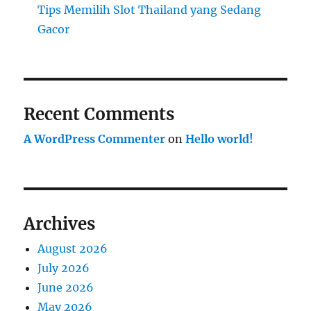
Tips Memilih Slot Thailand yang Sedang
Gacor
Recent Comments
A WordPress Commenter
on
Hello world!
Archives
August 2026
July 2026
June 2026
May 2026