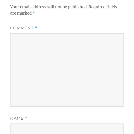
Your email address will not be published.
Required fields
are marked
*
COMMENT
*
NAME
*