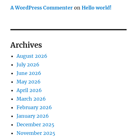
A WordPress Commenter
on
Hello world!
Archives
August 2026
July 2026
June 2026
May 2026
April 2026
March 2026
February 2026
January 2026
December 2025
November 2025