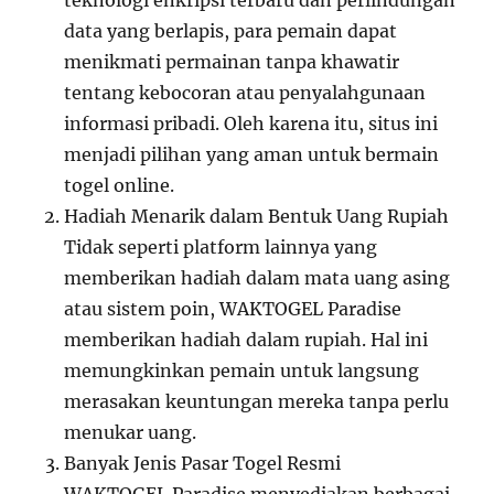
teknologi enkripsi terbaru dan perlindungan
data yang berlapis, para pemain dapat
menikmati permainan tanpa khawatir
tentang kebocoran atau penyalahgunaan
informasi pribadi. Oleh karena itu, situs ini
menjadi pilihan yang aman untuk bermain
togel online.
Hadiah Menarik dalam Bentuk Uang Rupiah
Tidak seperti platform lainnya yang
memberikan hadiah dalam mata uang asing
atau sistem poin, WAKTOGEL Paradise
memberikan hadiah dalam rupiah. Hal ini
memungkinkan pemain untuk langsung
merasakan keuntungan mereka tanpa perlu
menukar uang.
Banyak Jenis Pasar Togel Resmi