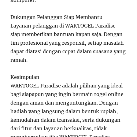
komputer.
Dukungan Pelanggan Siap Membantu
Layanan pelanggan di WAKTOGEL Paradise
siap memberikan bantuan kapan saja. Dengan
tim profesional yang responsif, setiap masalah
dapat diatasi dengan cepat dalam suasana yang
ramah.
Kesimpulan
WAKTOGEL Paradise adalah pilihan yang ideal
bagi siapapun yang ingin bermain togel online
dengan aman dan menguntungkan. Dengan
hadiah yang langsung dalam bentuk rupiah,
kemudahan dalam transaksi, serta dukungan
dari fitur dan layanan berkualitas, tidak