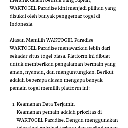
menarik dalam bentuk uang rupiah,
WAKTOGEL Paradise kini menjadi pilihan yang
disukai oleh banyak penggemar togel di
Indonesia.
Alasan Memilih WAKTOGEL Paradise
WAKTOGEL Paradise menawarkan lebih dari
sekadar situs togel biasa. Platform ini dibuat
untuk memberikan pengalaman bermain yang
aman, nyaman, dan menguntungkan. Berikut
adalah beberapa alasan mengapa banyak
pemain togel memilih platform ini:
Keamanan Data Terjamin
Keamanan pemain adalah prioritas di
WAKTOGEL Paradise. Dengan menggunakan