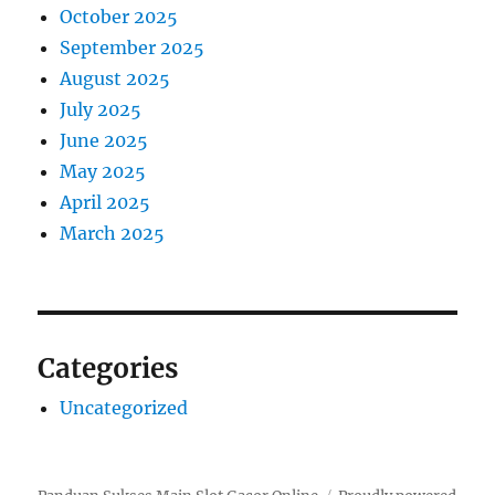
October 2025
September 2025
August 2025
July 2025
June 2025
May 2025
April 2025
March 2025
Categories
Uncategorized