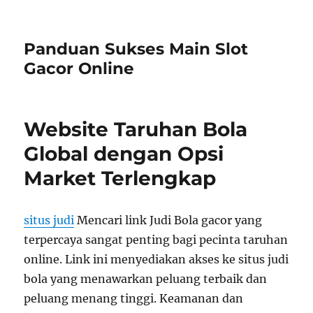
Panduan Sukses Main Slot
Gacor Online
Website Taruhan Bola
Global dengan Opsi
Market Terlengkap
situs judi
Mencari link Judi Bola gacor yang
terpercaya sangat penting bagi pecinta taruhan
online. Link ini menyediakan akses ke situs judi
bola yang menawarkan peluang terbaik dan
peluang menang tinggi. Keamanan dan