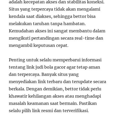
adalah kecepatan akses dan stabilitas koneksi.
Situs yang terpercaya tidak akan mengalami
kendala saat diakses, sehingga bettor bisa
melakukan taruhan tanpa hambatan.
Kemudahan akses ini sangat membantu dalam
mengikuti pertandingan secara real-time dan
mengambil keputusan cepat.
Penting untuk selalu memperbarui informasi
tentang link judi bola gacor agar tetap aman
dan terpercaya. Banyak situs yang
menyediakan link terbaru dan terupdate secara
berkala. Dengan demikian, bettor tidak perlu
khawatir kehilangan akses atau menghadapi
masalah keamanan saat bermain. Pastikan
selalu pilih link resmi dan terverifikasi.