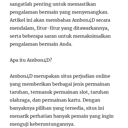
sangatlah penting untuk memastikan
pengalaman bermain yang menyenangkan.
Artikel ini akan membahas Ambon4D secara
mendalam, fitur-fitur yang ditawarkannya,
serta beberapa saran untuk memaksimalkan
pengalaman bermain Anda.
Apa itu Ambon4D?
Ambon4D merupakan situs perjudian online
yang memberikan berbagai jenis permainan
taruhan, termasuk permainan slot, taruhan
olahraga, dan permainan kartu. Dengan
banyaknya pilihan yang tersedia, situs ini
menarik perhatian banyak pemain yang ingin
menguji keberuntungannya.