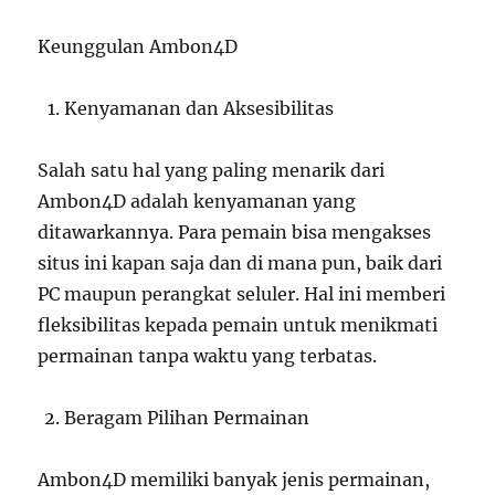
Keunggulan Ambon4D
Kenyamanan dan Aksesibilitas
Salah satu hal yang paling menarik dari
Ambon4D adalah kenyamanan yang
ditawarkannya. Para pemain bisa mengakses
situs ini kapan saja dan di mana pun, baik dari
PC maupun perangkat seluler. Hal ini memberi
fleksibilitas kepada pemain untuk menikmati
permainan tanpa waktu yang terbatas.
Beragam Pilihan Permainan
Ambon4D memiliki banyak jenis permainan,