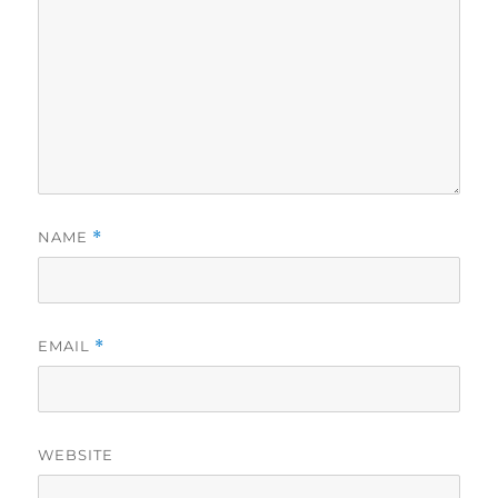
NAME
*
EMAIL
*
WEBSITE