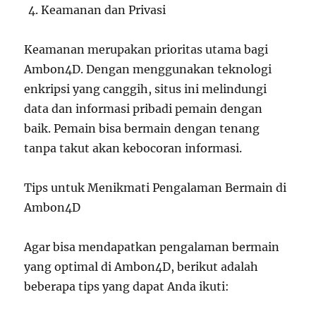
Keamanan dan Privasi
Keamanan merupakan prioritas utama bagi
Ambon4D. Dengan menggunakan teknologi
enkripsi yang canggih, situs ini melindungi
data dan informasi pribadi pemain dengan
baik. Pemain bisa bermain dengan tenang
tanpa takut akan kebocoran informasi.
Tips untuk Menikmati Pengalaman Bermain di
Ambon4D
Agar bisa mendapatkan pengalaman bermain
yang optimal di Ambon4D, berikut adalah
beberapa tips yang dapat Anda ikuti: