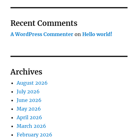
Recent Comments
A WordPress Commenter
on
Hello world!
Archives
August 2026
July 2026
June 2026
May 2026
April 2026
March 2026
February 2026