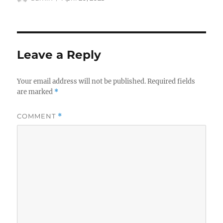
on
Leave a Reply
Your email address will not be published.
Required fields
are marked
*
COMMENT
*