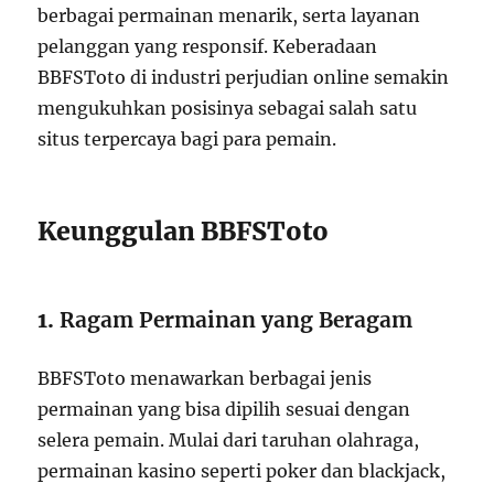
berbagai permainan menarik, serta layanan
pelanggan yang responsif. Keberadaan
BBFSToto di industri perjudian online semakin
mengukuhkan posisinya sebagai salah satu
situs terpercaya bagi para pemain.
Keunggulan BBFSToto
1.
Ragam Permainan yang Beragam
BBFSToto menawarkan berbagai jenis
permainan yang bisa dipilih sesuai dengan
selera pemain. Mulai dari taruhan olahraga,
permainan kasino seperti poker dan blackjack,