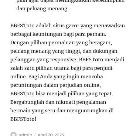
pilih agar dapat meningkatkan keterampilan
dan peluang menang.
BBFSToto adalah situs gacor yang menawarkan
berbagai keuntungan bagi para pemain.
Dengan pilihan permainan yang beragam,
peluang menang yang tinggi, dan dukungan
pelanggan yang responsive, BBFSToto menjadi
salah satu pilihan utama bagi para penjudi
online. Bagi Anda yang ingin mencoba
peruntungan dalam perjudian online,
BBFSToto bisa menjadi pilihan yang tepat.
Bergabunglah dan nikmati pengalaman
bermain yang seru dan menguntungkan di
BBFSToto!
Author
Posted
admin
April 20, 2025