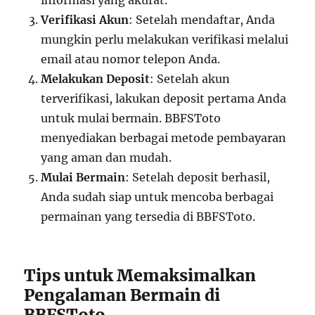
informasi yang akurat.
Verifikasi Akun
: Setelah mendaftar, Anda
mungkin perlu melakukan verifikasi melalui
email atau nomor telepon Anda.
Melakukan Deposit
: Setelah akun
terverifikasi, lakukan deposit pertama Anda
untuk mulai bermain. BBFSToto
menyediakan berbagai metode pembayaran
yang aman dan mudah.
Mulai Bermain
: Setelah deposit berhasil,
Anda sudah siap untuk mencoba berbagai
permainan yang tersedia di BBFSToto.
Tips untuk Memaksimalkan
Pengalaman Bermain di
BBFSToto