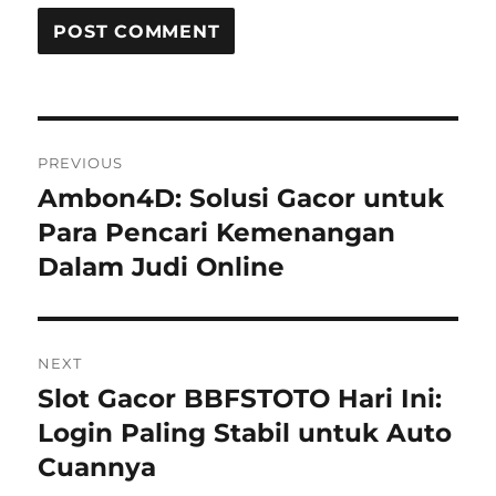
Post
PREVIOUS
navigation
Ambon4D: Solusi Gacor untuk
Previous
post:
Para Pencari Kemenangan
Dalam Judi Online
NEXT
Slot Gacor BBFSTOTO Hari Ini:
Next
post:
Login Paling Stabil untuk Auto
Cuannya