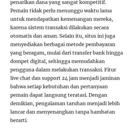
penarikan dana yang sangat kompetitif.
Pemain tidak perlu menunggu waktu lama
untuk mendapatkan kemenangan mereka,
karena sistem transaksi dilakukan secara
otomatis dan aman. Selain itu, situs ini juga
menyediakan berbagai metode pembayaran
yang beragam, mulai dari transfer bank hingga
dompet digital, sehingga memudahkan
pengguna dalam melakukan transaksi. Fitur
live chat dan support 24 jam menjadi jaminan
bahwa setiap kebutuhan dan pertanyaan
pemain dapat langsung teratasi. Dengan
demikian, pengalaman taruhan menjadi lebih
lancar dan menyenangkan tanpa hambatan
berarti.