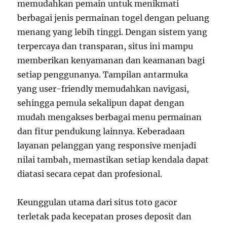
memudahkan pemain untuk menikmati
berbagai jenis permainan togel dengan peluang
menang yang lebih tinggi. Dengan sistem yang
terpercaya dan transparan, situs ini mampu
memberikan kenyamanan dan keamanan bagi
setiap penggunanya. Tampilan antarmuka
yang user-friendly memudahkan navigasi,
sehingga pemula sekalipun dapat dengan
mudah mengakses berbagai menu permainan
dan fitur pendukung lainnya. Keberadaan
layanan pelanggan yang responsive menjadi
nilai tambah, memastikan setiap kendala dapat
diatasi secara cepat dan profesional.
Keunggulan utama dari situs toto gacor
terletak pada kecepatan proses deposit dan