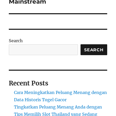
Mainstream
Search
SEARCH
Recent Posts
Cara Meningkatkan Peluang Menang dengan
Data Historis Togel Gacor
Tingkatkan Peluang Menang Anda dengan
Tips Memilih Slot Thailand yang Sedang