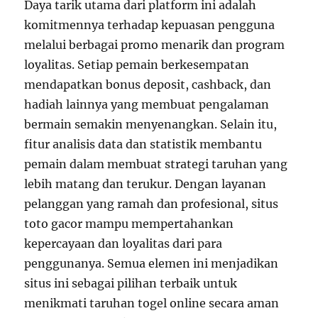
Daya tarik utama dari platform ini adalah
komitmennya terhadap kepuasan pengguna
melalui berbagai promo menarik dan program
loyalitas. Setiap pemain berkesempatan
mendapatkan bonus deposit, cashback, dan
hadiah lainnya yang membuat pengalaman
bermain semakin menyenangkan. Selain itu,
fitur analisis data dan statistik membantu
pemain dalam membuat strategi taruhan yang
lebih matang dan terukur. Dengan layanan
pelanggan yang ramah dan profesional, situs
toto gacor mampu mempertahankan
kepercayaan dan loyalitas dari para
penggunanya. Semua elemen ini menjadikan
situs ini sebagai pilihan terbaik untuk
menikmati taruhan togel online secara aman