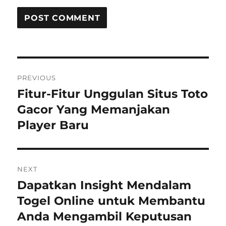
Post
PREVIOUS
navigation
Fitur-Fitur Unggulan Situs Toto
Previous
post:
Gacor Yang Memanjakan
Player Baru
NEXT
Dapatkan Insight Mendalam
Next
post:
Togel Online untuk Membantu
Anda Mengambil Keputusan