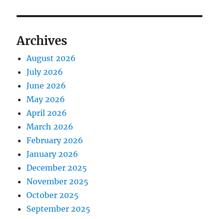
Archives
August 2026
July 2026
June 2026
May 2026
April 2026
March 2026
February 2026
January 2026
December 2025
November 2025
October 2025
September 2025