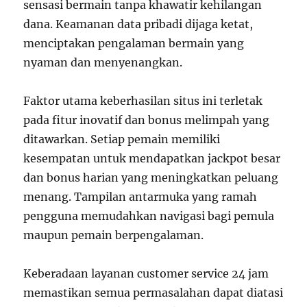
sensasi bermain tanpa khawatir kehilangan
dana. Keamanan data pribadi dijaga ketat,
menciptakan pengalaman bermain yang
nyaman dan menyenangkan.
Faktor utama keberhasilan situs ini terletak
pada fitur inovatif dan bonus melimpah yang
ditawarkan. Setiap pemain memiliki
kesempatan untuk mendapatkan jackpot besar
dan bonus harian yang meningkatkan peluang
menang. Tampilan antarmuka yang ramah
pengguna memudahkan navigasi bagi pemula
maupun pemain berpengalaman.
Keberadaan layanan customer service 24 jam
memastikan semua permasalahan dapat diatasi