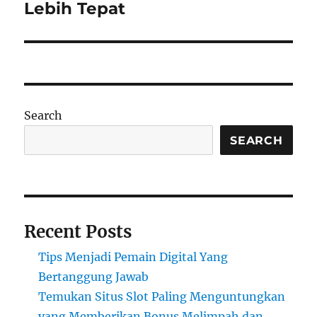
Lebih Tepat
Search
SEARCH
Recent Posts
Tips Menjadi Pemain Digital Yang
Bertanggung Jawab
Temukan Situs Slot Paling Menguntungkan
yang Memberikan Bonus Melimpah dan