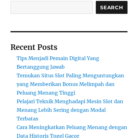
SEARCH
Recent Posts
Tips Menjadi Pemain Digital Yang
Bertanggung Jawab
Temukan Situs Slot Paling Menguntungkan
yang Memberikan Bonus Melimpah dan
Peluang Menang Tinggi
Pelajari Teknik Menghadapi Mesin Slot dan
Menang Lebih Sering dengan Modal
Terbatas
Cara Meningkatkan Peluang Menang dengan
Data Historis Togel Gacor