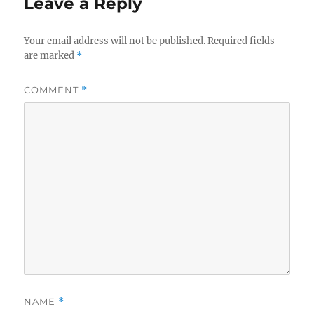
Leave a Reply
Your email address will not be published.
Required fields
are marked
*
COMMENT
*
NAME
*