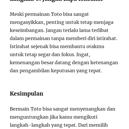
Meski permainan Toto bisa sangat
mengasyikkan, penting untuk tetap menjaga
keseimbangan. Jangan terlalu lama terlibat
dalam permainan tanpa memberi diri istirahat.
Istirahat sejenak bisa membantu otakmu
untuk tetap segar dan fokus. Ingat,
kemenangan besar datang dengan ketenangan
dan pengambilan keputusan yang tepat.
Kesimpulan
Bermain Toto bisa sangat menyenangkan dan
menguntungkan jika kamu mengikuti
langkah-langkah yang tepat. Dari memilih