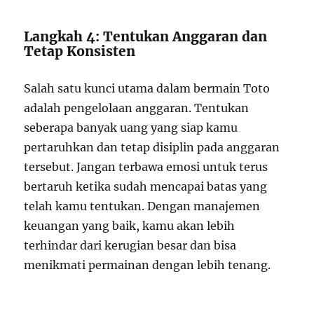
Langkah 4: Tentukan Anggaran dan
Tetap Konsisten
Salah satu kunci utama dalam bermain Toto
adalah pengelolaan anggaran. Tentukan
seberapa banyak uang yang siap kamu
pertaruhkan dan tetap disiplin pada anggaran
tersebut. Jangan terbawa emosi untuk terus
bertaruh ketika sudah mencapai batas yang
telah kamu tentukan. Dengan manajemen
keuangan yang baik, kamu akan lebih
terhindar dari kerugian besar dan bisa
menikmati permainan dengan lebih tenang.