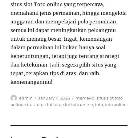
situs slot Toto online yang terpercaya,
memahami jenis permainan, hingga mengelola
anggaran dan mempelajari pola permainan,
semua ini dapat meningkatkan peluangmu
untuk menang besar. Ingat, kemenangan
dalam permainan ini bukan hanya soal
keberuntungan, tetapi juga tentang strategi
dan ketekunan. Jadi, segera pilih situs yang
tepat, terapkan tips di atas, dan raih
kemenanganmu!
Author
Posted
Tags
admin
January 11, 2026
meme4d
,
situs slot toto
on
online
,
situs toto
,
slot toto
,
slot toto online
,
toto
,
toto online