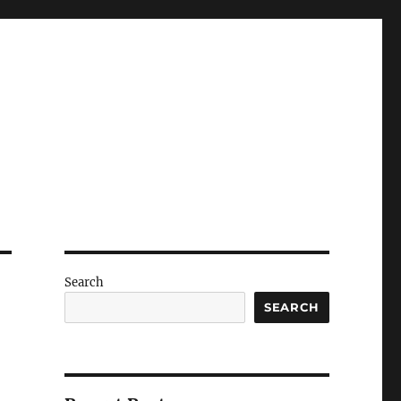
Search
SEARCH