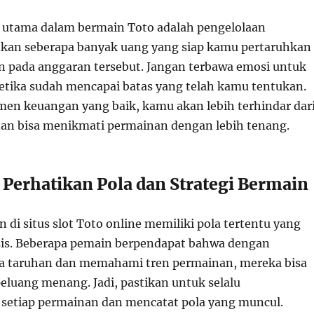
i utama dalam bermain Toto adalah pengelolaan
kan seberapa banyak uang yang siap kamu pertaruhkan
lin pada anggaran tersebut. Jangan terbawa emosi untuk
ketika sudah mencapai batas yang telah kamu tentukan.
n keuangan yang baik, kamu akan lebih terhindar dar
dan bisa menikmati permainan dengan lebih tenang.
 Perhatikan Pola dan Strategi Bermain
 di situs slot Toto online memiliki pola tertentu yang
sis. Beberapa pemain berpendapat bahwa dengan
la taruhan dan memahami tren permainan, mereka bisa
luang menang. Jadi, pastikan untuk selalu
setiap permainan dan mencatat pola yang muncul.