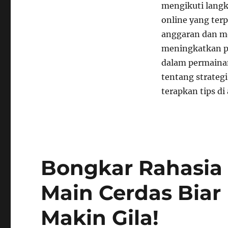
mengikuti langk
online yang ter
anggaran dan me
meningkatkan p
dalam permainan
tentang strategi
terapkan tips d
Bongkar Rahasia 
Main Cerdas Bia
Makin Gila!