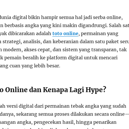
ia digital bikin hampir semua hal jadi serba online,
n berbasis angka yang kini makin digandrungi. Salah sa
yak dibicarakan adalah
toto online
, permainan yang
trategi, analisis, dan keberanian dalam satu paket seru
 modern, akses cepat, dan sistem yang transparan, tak
k pemain beralih ke platform digital untuk mencari
ang cuan yang lebih besar.
to Online dan Kenapa Lagi Hype?
ah versi digital dari permainan tebak angka yang sudah
edanya, sekarang semua proses dilakukan secara online
sangan angka, pengecekan hasil, hingga penarikan