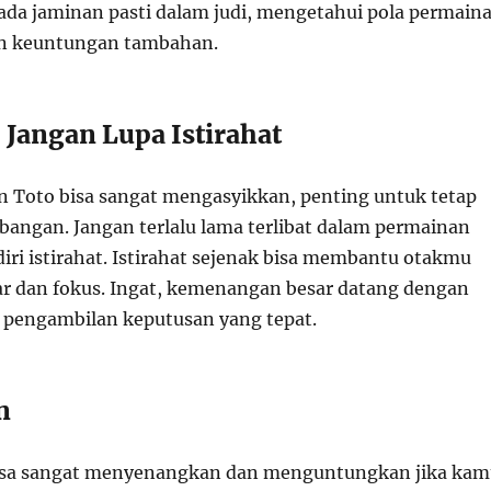
ada jaminan pasti dalam judi, mengetahui pola permain
n keuntungan tambahan.
 Jangan Lupa Istirahat
 Toto bisa sangat mengasyikkan, penting untuk tetap
angan. Jangan terlalu lama terlibat dalam permainan
iri istirahat. Istirahat sejenak bisa membantu otakmu
ar dan fokus. Ingat, kemenangan besar datang dengan
 pengambilan keputusan yang tepat.
n
isa sangat menyenangkan dan menguntungkan jika kam