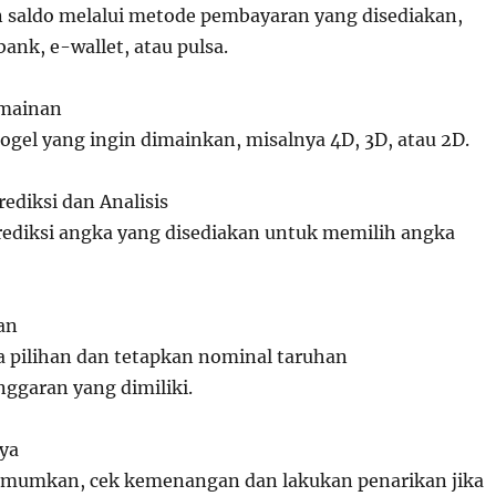
 saldo melalui metode pembayaran yang disediakan,
bank, e-wallet, atau pulsa.
ermainan
ogel yang ingin dimainkan, misalnya 4D, 3D, atau 2D.
ediksi dan Analisis
rediksi angka yang disediakan untuk memilih angka
an
pilihan dan tetapkan nominal taruhan
nggaran yang dimiliki.
nya
iumumkan, cek kemenangan dan lakukan penarikan jika