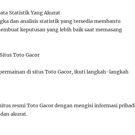
Data Statistik Yang Akurat
ngka dan analisis statistik yang tersedia membantu
embuat keputusan yang lebih baik saat memasang
Situs Toto Gacor
ermainan di situs Toto Gacor, ikuti langkah-langkah
situs resmi Toto Gacor dengan mengisi informasi pribad
dan akurat.