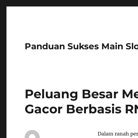
Panduan Sukses Main Slo
Peluang Besar Me
Gacor Berbasis R
Dalam ranah per