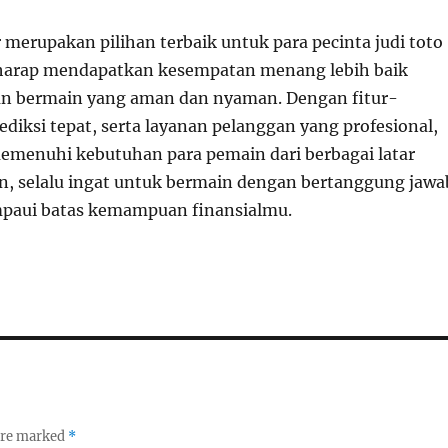
 merupakan pilihan terbaik untuk para pecinta judi toto
rharap mendapatkan kesempatan menang lebih baik
an bermain yang aman dan nyaman. Dengan fitur-
rediksi tepat, serta layanan pelanggan yang profesional,
 memenuhi kebutuhan para pemain dari berbagai latar
, selalu ingat untuk bermain dengan bertanggung jawa
mpaui batas kemampuan finansialmu.
 are marked
*