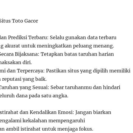
Situs Toto Gacor
dan Prediksi Terbaru: Selalu gunakan data terbaru
ng akurat untuk meningkatkan peluang menang.
Secara Bijaksana: Tetapkan batas taruhan harian
aksakan diri.
smi dan Terpercaya: Pastikan situs yang dipilih memiliki
n reputasi yang baik.
i Taruhan yang Sesuai: Sebar taruhanmu dan hindari
luruh dana pada satu angka.
stirahat dan Kendalikan Emosi: Jangan biarkan
mengalami kekalahan mempengaruhi
 ambil istirahat untuk menjaga fokus.