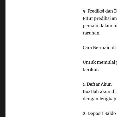
5. Prediksi dan 
Fitur prediksi a
pemain dalam m
taruhan.
Cara Bermain di 
Untuk memulai p
berikut:
1. Daftar Akun
Buatlah akun di 
dengan lengkap 
2. Deposit Saldo