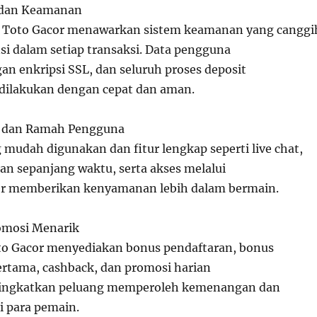
i dan Keamanan
 Toto Gacor menawarkan sistem keamanan yang canggi
si dalam setiap transaksi. Data pengguna
n enkripsi SSL, dan seluruh proses deposit
 dilakukan dengan cepat dan aman.
ap dan Ramah Pengguna
mudah digunakan dan fitur lengkap seperti live chat,
an sepanjang waktu, serta akses melalui
ler memberikan kenyamanan lebih dalam bermain.
omosi Menarik
to Gacor menyediakan bonus pendaftaran, bonus
ertama, cashback, dan promosi harian
ingkatkan peluang memperoleh kemenangan dan
 para pemain.