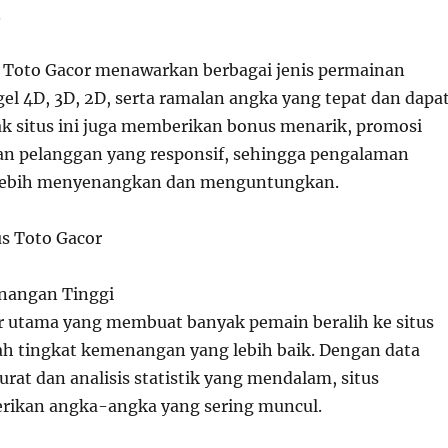
.
 Toto Gacor menawarkan berbagai jenis permainan
ogel 4D, 3D, 2D, serta ramalan angka yang tepat dan dapa
ak situs ini juga memberikan bonus menarik, promosi
nan pelanggan yang responsif, sehingga pengalaman
 lebih menyenangkan dan menguntungkan.
s Toto Gacor
enangan Tinggi
or utama yang membuat banyak pemain beralih ke situs
ah tingkat kemenangan yang lebih baik. Dengan data
urat dan analisis statistik yang mendalam, situs
rikan angka-angka yang sering muncul.