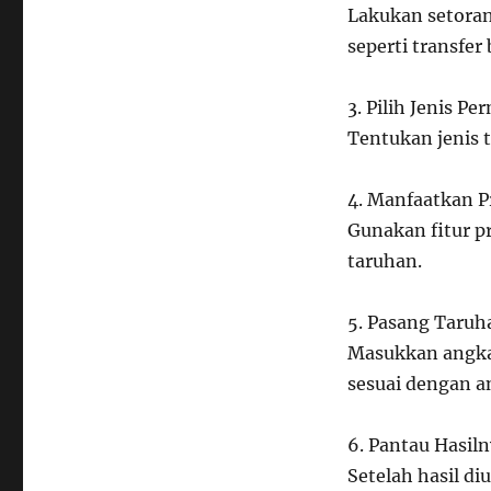
Lakukan setoran
seperti transfer 
3. Pilih Jenis P
Tentukan jenis t
4. Manfaatkan Pr
Gunakan fitur p
taruhan.
5. Pasang Taruh
Masukkan angka 
sesuai dengan a
6. Pantau Hasil
Setelah hasil d