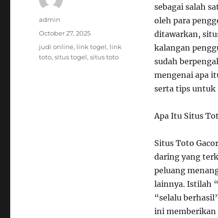
sebagai salah sa
Author
admin
oleh para pengg
Posted
October 27, 2025
ditawarkan, situ
on
Tags
judi online
,
link togel
,
link
kalangan pengg
toto
,
situs togel
,
situs toto
sudah berpengal
mengenai apa it
serta tips untu
Apa Itu Situs To
Situs Toto Gaco
daring yang ter
peluang menang 
lainnya. Istilah
“selalu berhasil
ini memberikan 