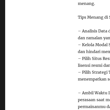
menang.
Tips Menang di 
– Analisis Data 
dan ramalan ya
– Kelola Modal 
dan hindari mem
– Pilih Situs Re
lisensi resmi da
– Pilih Strateg
menempatkan se
– Ambil Waktu I
perasaan saat 
permainanmu dan