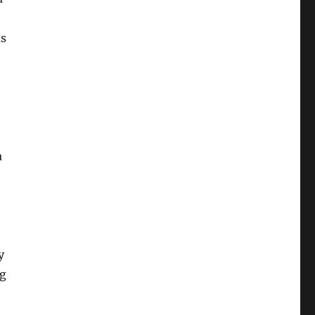
us
a
y
ng