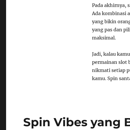
Pada akhirnya, 
Ada kombinasi an
yang bikin oran
yang pas dan pi
maksimal.
Jadi, kalau kamu
permainan slot bi
nikmati setiap 
kamu. Spin santa
Spin Vibes yang 