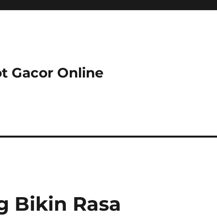
t Gacor Online
g Bikin Rasa