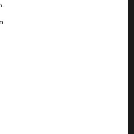
n.
rm