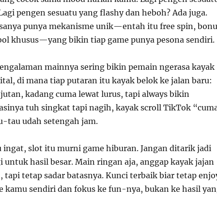
 Lagi pengen sesuatu yang flashy dan heboh? Ada juga.
iasanya punya mekanisme unik—entah itu free spin, bon
bol khusus—yang bikin tiap game punya pesona sendiri.
engalaman mainnya sering bikin pemain ngerasa kayak
gital, di mana tiap putaran itu kayak belok ke jalan baru:
utan, kadang cuma lewat lurus, tapi always bikin
asinya tuh singkat tapi nagih, kayak scroll TikTok “cum
au-tau udah setengah jam.
ingat, slot itu murni game hiburan. Jangan ditarik jadi
i untuk hasil besar. Main ringan aja, anggap kayak jajan
api tetap sadar batasnya. Kunci terbaik biar tetap enjo
e kamu sendiri dan fokus ke fun-nya, bukan ke hasil ya