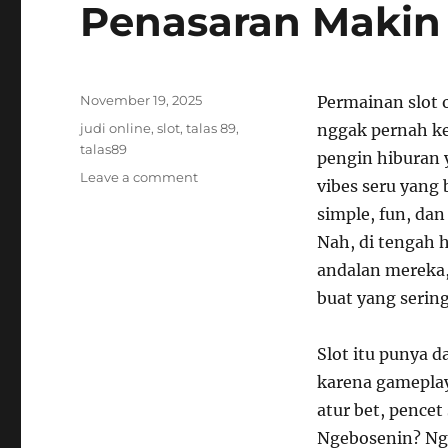
Penasaran Makin
Posted
November 19, 2025
Permainan slot o
on
Tags
judi online
,
slot
,
talas 89
,
nggak pernah ke
talas89
pengin hiburan 
on
Leave a comment
vibes seru yang 
Putaran
simple, fun, dan
Seru
yang
Nah, di tengah 
Bikin
andalan mereka,
Rasa
buat yang sering
Penasaran
Makin
Meledak
Slot itu punya d
karena gameplay
atur bet, pencet
Ngebosenin? Ngg