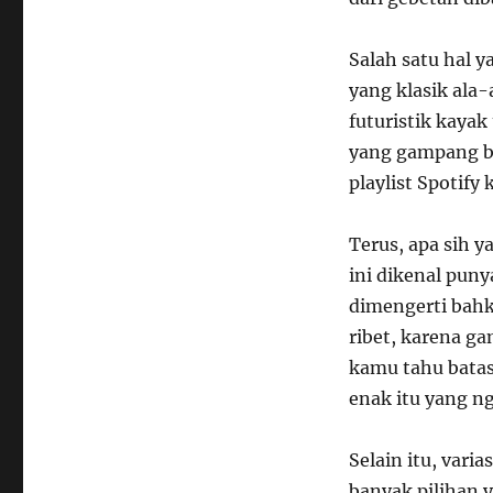
Salah satu hal y
yang klasik ala-
futuristik kayak
yang gampang bo
playlist Spotify
Terus, apa sih y
ini dikenal pun
dimengerti bahka
ribet, karena g
kamu tahu batas
enak itu yang ng
Selain itu, vari
banyak pilihan 