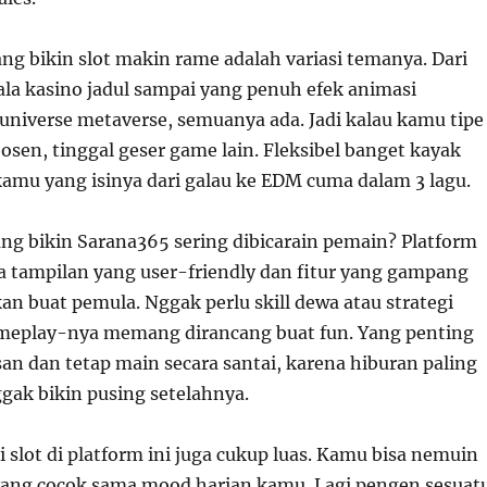
ang bikin slot makin rame adalah variasi temanya. Dari
ala kasino jadul sampai yang penuh efek animasi
 universe metaverse, semuanya ada. Jadi kalau kamu tipe
sen, tinggal geser game lain. Fleksibel banget kayak
 kamu yang isinya dari galau ke EDM cuma dalam 3 lagu.
ang bikin Sarana365 sering dibicarain pemain? Platform
ya tampilan yang user-friendly dan fitur yang gampang
n buat pemula. Nggak perlu skill dewa atau strategi
ameplay-nya memang dirancang buat fun. Yang penting
an dan tetap main secara santai, karena hiburan paling
gak bikin pusing setelahnya.
asi slot di platform ini juga cukup luas. Kamu bisa nemuin
yang cocok sama mood harian kamu. Lagi pengen sesuat