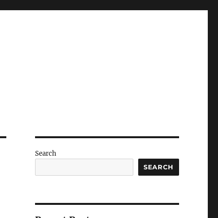
Search
SEARCH