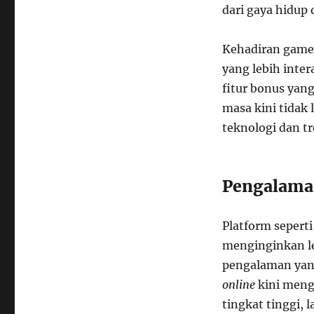
dari gaya hidup
Kehadiran gam
yang lebih inte
fitur bonus yan
masa kini tidak
teknologi dan tre
Pengalaman
Platform sepert
menginginkan le
pengalaman yang
online
kini menga
tingkat tinggi,