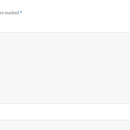
 are marked
*