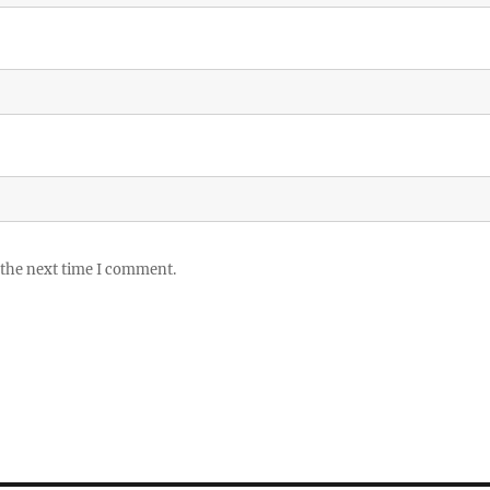
 the next time I comment.