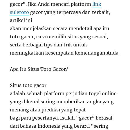
gacor”. Jika Anda mencari platform
link
suletoto
gacor yang terpercaya dan terbaik,
artikel ini
akan menjelaskan secara mendetail apa itu
toto gacor, cara memilih situs yang sesuai,
serta berbagai tips dan trik untuk
meningkatkan kesempatan kemenangan Anda.
Apa Itu Situs Toto Gacor?
Situs toto gacor
adalah sebuah platform perjudian togel online
yang dikenal sering memberikan angka yang
menang atau prediksi yang tepat
bagi para pesertanya. Istilah “gacor” berasal
dari bahasa Indonesia yang berarti “sering