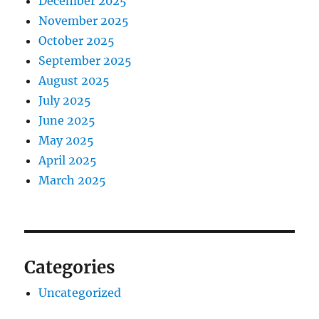
December 2025
November 2025
October 2025
September 2025
August 2025
July 2025
June 2025
May 2025
April 2025
March 2025
Categories
Uncategorized