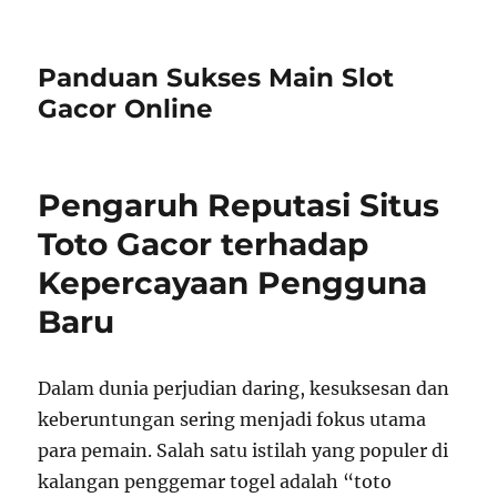
Panduan Sukses Main Slot
Gacor Online
Pengaruh Reputasi Situs
Toto Gacor terhadap
Kepercayaan Pengguna
Baru
Dalam dunia perjudian daring, kesuksesan dan
keberuntungan sering menjadi fokus utama
para pemain. Salah satu istilah yang populer di
kalangan penggemar togel adalah “toto