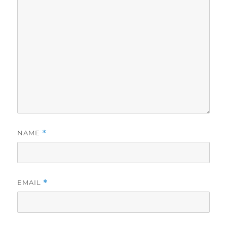
NAME
*
EMAIL
*