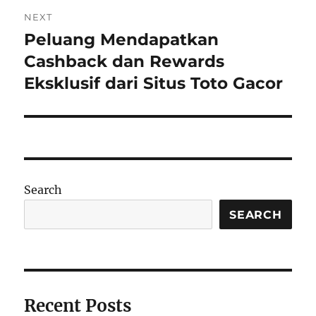
NEXT
Peluang Mendapatkan
Next
post:
Cashback dan Rewards
Eksklusif dari Situs Toto Gacor
Search
SEARCH
Recent Posts