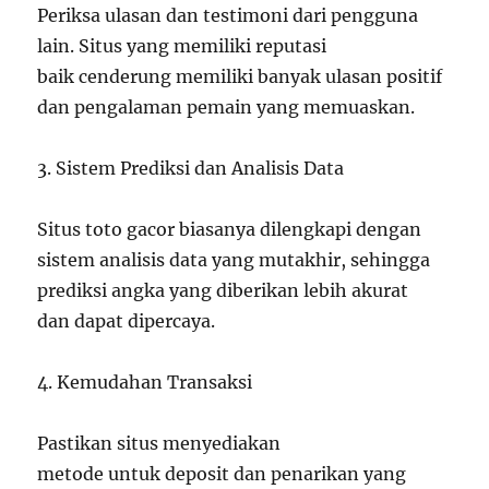
Periksa ulasan dan testimoni dari pengguna
lain. Situs yang memiliki reputasi
baik cenderung memiliki banyak ulasan positif
dan pengalaman pemain yang memuaskan.
3. Sistem Prediksi dan Analisis Data
Situs toto gacor biasanya dilengkapi dengan
sistem analisis data yang mutakhir, sehingga
prediksi angka yang diberikan lebih akurat
dan dapat dipercaya.
4. Kemudahan Transaksi
Pastikan situs menyediakan
metode untuk deposit dan penarikan yang