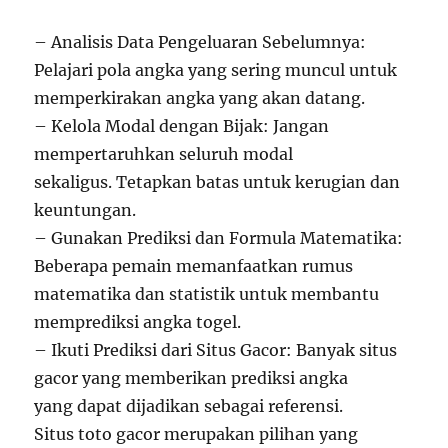
– Analisis Data Pengeluaran Sebelumnya:
Pelajari pola angka yang sering muncul untuk
memperkirakan angka yang akan datang.
– Kelola Modal dengan Bijak: Jangan
mempertaruhkan seluruh modal
sekaligus. Tetapkan batas untuk kerugian dan
keuntungan.
– Gunakan Prediksi dan Formula Matematika:
Beberapa pemain memanfaatkan rumus
matematika dan statistik untuk membantu
memprediksi angka togel.
– Ikuti Prediksi dari Situs Gacor: Banyak situs
gacor yang memberikan prediksi angka
yang dapat dijadikan sebagai referensi.
Situs toto gacor merupakan pilihan yang