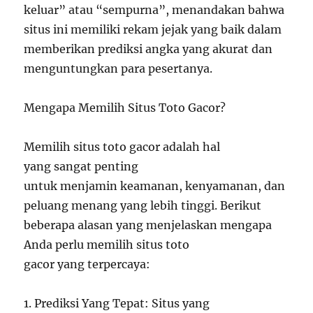
keluar” atau “sempurna”, menandakan bahwa
situs ini memiliki rekam jejak yang baik dalam
memberikan prediksi angka yang akurat dan
menguntungkan para pesertanya.
Mengapa Memilih Situs Toto Gacor?
Memilih situs toto gacor adalah hal
yang sangat penting
untuk menjamin keamanan, kenyamanan, dan
peluang menang yang lebih tinggi. Berikut
beberapa alasan yang menjelaskan mengapa
Anda perlu memilih situs toto
gacor yang terpercaya:
1. Prediksi Yang Tepat: Situs yang