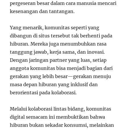
pergeseran besar dalam cara manusia mencari
kesenangan dan tantangan.
Yang menarik, komunitas seperti yang
dibangun di situs tersebut tak berhenti pada
hiburan. Mereka juga menumbuhkan rasa
tanggung jawab, kerja sama, dan inovasi.
Dengan jaringan partner yang luas, setiap
anggota komunitas bisa menjadi bagian dari
gerakan yang lebih besar—gerakan menuju
masa depan hiburan yang inklusif dan
berorientasi pada kolaborasi.
Melalui kolaborasi lintas bidang, komunitas
digital semacam ini membuktikan bahwa
hiburan bukan sekadar konsumsi, melainkan