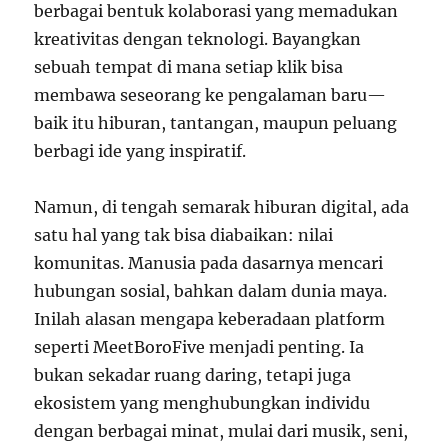
berbagai bentuk kolaborasi yang memadukan
kreativitas dengan teknologi. Bayangkan
sebuah tempat di mana setiap klik bisa
membawa seseorang ke pengalaman baru—
baik itu hiburan, tantangan, maupun peluang
berbagi ide yang inspiratif.
Namun, di tengah semarak hiburan digital, ada
satu hal yang tak bisa diabaikan: nilai
komunitas. Manusia pada dasarnya mencari
hubungan sosial, bahkan dalam dunia maya.
Inilah alasan mengapa keberadaan platform
seperti MeetBoroFive menjadi penting. Ia
bukan sekadar ruang daring, tetapi juga
ekosistem yang menghubungkan individu
dengan berbagai minat, mulai dari musik, seni,