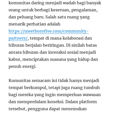
komunitas daring menjadi wadah bagi banyak
orang untuk berbagi keseruan, pengalaman,
dan peluang baru. Salah satu ruang yang
menarik perhatian adalah
https://meetborofive.com/community-
partners/
, tempat di mana kolaborasi dan
hiburan berjalan beriringan. Di sinilah batas
antara hiburan dan interaksi sosial menjadi
kabur, menciptakan suasana yang hidup dan
penuh energi.
Komunitas semacam ini tidak hanya menjadi
tempat berkumpul, tetapi juga ruang tumbuh
bagi mereka yang ingin memperluas wawasan
dan memperdalam koneksi. Dalam platform
tersebut, pengguna dapat menemukan