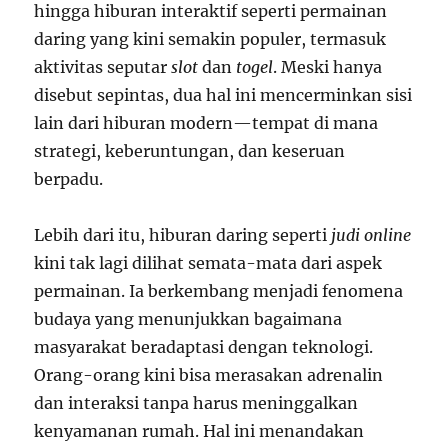
hingga hiburan interaktif seperti permainan
daring yang kini semakin populer, termasuk
aktivitas seputar
slot
dan
togel
. Meski hanya
disebut sepintas, dua hal ini mencerminkan sisi
lain dari hiburan modern—tempat di mana
strategi, keberuntungan, dan keseruan
berpadu.
Lebih dari itu, hiburan daring seperti
judi online
kini tak lagi dilihat semata-mata dari aspek
permainan. Ia berkembang menjadi fenomena
budaya yang menunjukkan bagaimana
masyarakat beradaptasi dengan teknologi.
Orang-orang kini bisa merasakan adrenalin
dan interaksi tanpa harus meninggalkan
kenyamanan rumah. Hal ini menandakan