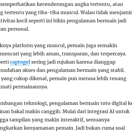
memperhatikan kecenderungan angka tertentu, atau
ng tertentu yang tiba-tiba muncul. Walau tidak menjami
vitas kecil seperti ini bikin pengalaman bermain jadi
dan personal.
knya platform yang muncul, pemain juga semakin
 mencari yang lebih aman, transparan, dan terpercaya.
erti
captogel
sering jadi rujukan karena dianggap
udahan akses dan pengalaman bermain yang stabil.
 yang cukup dikenal, pemain pun merasa lebih tenang
kmati permainannya.
mbangan teknologi, pengalaman bermain toto digital k
an bakal makin canggih. Mulai dari integrasi AI untuk
ingga tampilan yang makin interaktif, semuanya
ingkatkan kenyamanan pemain. Jadi bukan cuma soal