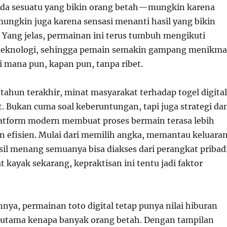
Ada sesuatu yang bikin orang betah—mungkin karena
ungkin juga karena sensasi menanti hasil yang bikin
. Yang jelas, permainan ini terus tumbuh mengikuti
eknologi, sehingga pemain semakin gampang menikma
i mana pun, kapan pun, tanpa ribet.
tahun terakhir, minat masyarakat terhadap togel digital
. Bukan cuma soal keberuntungan, tapi juga strategi da
atform modern membuat proses bermain terasa lebih
an efisien. Mulai dari memilih angka, memantau keluaran
sil menang semuanya bisa diakses dari perangkat pribadi
at kayak sekarang, kepraktisan ini tentu jadi faktor
nnya, permainan toto digital tetap punya nilai hiburan
n utama kenapa banyak orang betah. Dengan tampilan