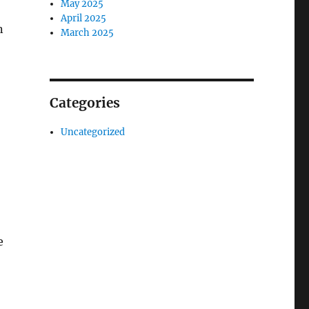
May 2025
April 2025
n
March 2025
Categories
Uncategorized
e