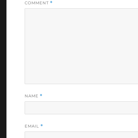
COMMENT
*
NAME
*
EMAIL
*