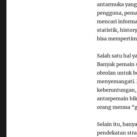
antarmuka yang
pengguna, pemai
mencari inform
statistik, histo
bisa mempertim
Salah satu hal y
Banyak pemain s
obrolan untuk be
menyemangati. 
keberuntungan, 
antarpemain biki
orang merasa “g
Selain itu, ban
pendekatan stra