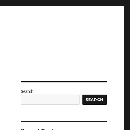
Search
SEARCH