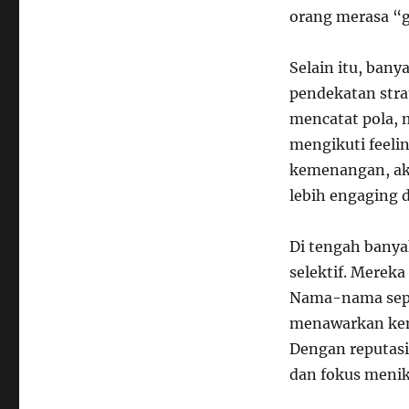
orang merasa “g
Selain itu, ban
pendekatan stra
mencatat pola, 
mengikuti feeli
kemenangan, akti
lebih engaging 
Di tengah banya
selektif. Mereka
Nama-nama sep
menawarkan kem
Dengan reputasi
dan fokus meni