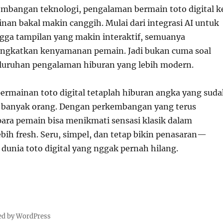
mbangan teknologi, pengalaman bermain toto digital k
an bakal makin canggih. Mulai dari integrasi AI untuk
ingga tampilan yang makin interaktif, semuanya
ingkatkan kenyamanan pemain. Jadi bukan cuma soal
eluruhan pengalaman hiburan yang lebih modern.
permainan toto digital tetaplah hiburan angka yang sud
banyak orang. Dengan perkembangan yang terus
para pemain bisa menikmati sensasi klasik dalam
bih fresh. Seru, simpel, dan tetap bikin penasaran—
k dunia toto digital yang nggak pernah hilang.
ed by WordPress