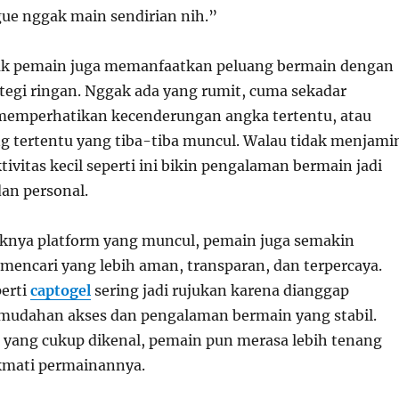
ue nggak main sendirian nih.”
yak pemain juga memanfaatkan peluang bermain dengan
tegi ringan. Nggak ada yang rumit, cuma sekadar
memperhatikan kecenderungan angka tertentu, atau
ng tertentu yang tiba-tiba muncul. Walau tidak menjami
vitas kecil seperti ini bikin pengalaman bermain jadi
dan personal.
knya platform yang muncul, pemain juga semakin
 mencari yang lebih aman, transparan, dan terpercaya.
erti
captogel
sering jadi rujukan karena dianggap
udahan akses dan pengalaman bermain yang stabil.
 yang cukup dikenal, pemain pun merasa lebih tenang
kmati permainannya.