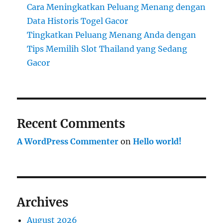
Cara Meningkatkan Peluang Menang dengan
Data Historis Togel Gacor
Tingkatkan Peluang Menang Anda dengan
Tips Memilih Slot Thailand yang Sedang
Gacor
Recent Comments
A WordPress Commenter
on
Hello world!
Archives
August 2026