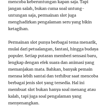
mencoba keberuntungan kapan saja. Tapi
jangan salah, bukan cuma soal untung-
untungan saja, permainan slot juga
menghadirkan pengalaman seru yang bikin
ketagihan.
Permainan slot punya berbagai tema menarik,
mulai dari petualangan, fantasi, hingga budaya
populer. Setiap putaran memberi sensasi baru,
lengkap dengan efek suara dan animasi yang
memanjakan mata. Bahkan, banyak pemain
merasa lebih santai dan terhibur saat mencoba
berbagai jenis slot yang tersedia. Hal ini
membuat slot bukan hanya soal menang atau
kalah, tapi juga soal pengalaman yang
menyenangkan.