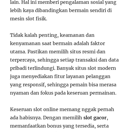
lain. Hal ini memberi pengalaman sosial yang
lebih kaya dibandingkan bermain sendiri di
mesin slot fisik.
Tidak kalah penting, keamanan dan
kenyamanan saat bermain adalah faktor
utama. Pastikan memilih situs resmi dan
terpercaya, sehingga setiap transaksi dan data
pribadi terlindungi. Banyak situs slot modern
juga menyediakan fitur layanan pelanggan
yang responsif, sehingga pemain bisa merasa
nyaman dan fokus pada keseruan permainan.
Keseruan slot online memang nggak pernah
ada habisnya. Dengan memilih
slot gacor
,
memanfaatkan bonus yang tersedia, serta