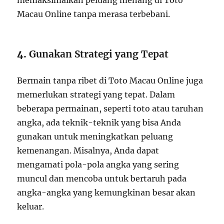
memaksimalkan peluang menang di Toto
Macau Online tanpa merasa terbebani.
4.
Gunakan Strategi yang Tepat
Bermain tanpa ribet di Toto Macau Online juga
memerlukan strategi yang tepat. Dalam
beberapa permainan, seperti toto atau taruhan
angka, ada teknik-teknik yang bisa Anda
gunakan untuk meningkatkan peluang
kemenangan. Misalnya, Anda dapat
mengamati pola-pola angka yang sering
muncul dan mencoba untuk bertaruh pada
angka-angka yang kemungkinan besar akan
keluar.