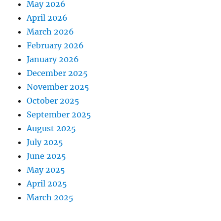
May 2026
April 2026
March 2026
February 2026
January 2026
December 2025
November 2025
October 2025
September 2025
August 2025
July 2025
June 2025
May 2025
April 2025
March 2025