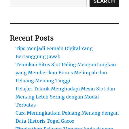
SEARCH
Recent Posts
Tips Menjadi Pemain Digital Yang
Bertanggung Jawab
Temukan Situs Slot Paling Menguntungkan
yang Memberikan Bonus Melimpah dan
Peluang Menang Tinggi
Pelajari Teknik Menghadapi Mesin Slot dan
Menang Lebih Sering dengan Modal
Terbatas
Cara Meningkatkan Peluang Menang dengan
Data Historis Togel Gacor