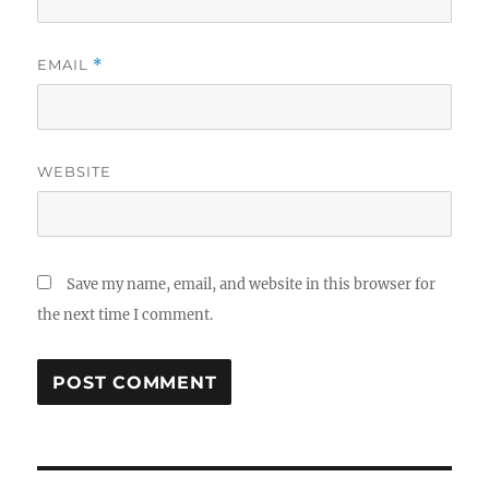
EMAIL
*
WEBSITE
Save my name, email, and website in this browser for
the next time I comment.