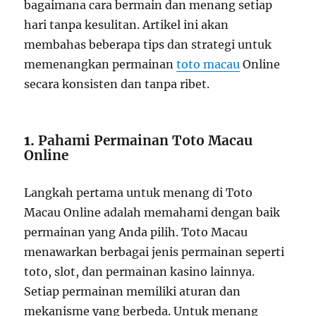
bagaimana cara bermain dan menang setiap
hari tanpa kesulitan. Artikel ini akan
membahas beberapa tips dan strategi untuk
memenangkan permainan
toto macau
Online
secara konsisten dan tanpa ribet.
1.
Pahami Permainan Toto Macau
Online
Langkah pertama untuk menang di Toto
Macau Online adalah memahami dengan baik
permainan yang Anda pilih. Toto Macau
menawarkan berbagai jenis permainan seperti
toto, slot, dan permainan kasino lainnya.
Setiap permainan memiliki aturan dan
mekanisme yang berbeda. Untuk menang