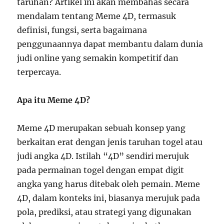
taruhan? Artikel ini akan membahas secara
mendalam tentang Meme 4D, termasuk
definisi, fungsi, serta bagaimana
penggunaannya dapat membantu dalam dunia
judi online yang semakin kompetitif dan
terpercaya.
Apa itu Meme 4D?
Meme 4D merupakan sebuah konsep yang
berkaitan erat dengan jenis taruhan togel atau
judi angka 4D. Istilah “4D” sendiri merujuk
pada permainan togel dengan empat digit
angka yang harus ditebak oleh pemain. Meme
4D, dalam konteks ini, biasanya merujuk pada
pola, prediksi, atau strategi yang digunakan