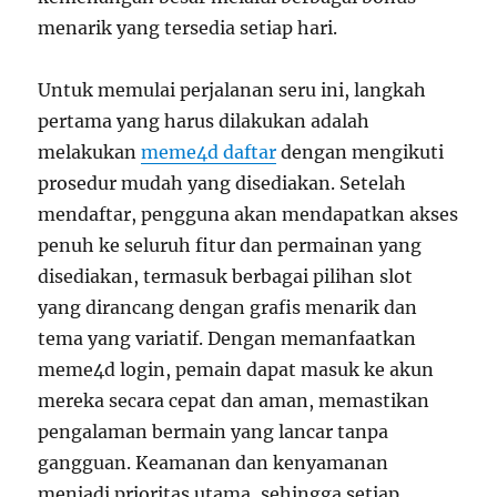
menarik yang tersedia setiap hari.
Untuk memulai perjalanan seru ini, langkah
pertama yang harus dilakukan adalah
melakukan
meme4d daftar
dengan mengikuti
prosedur mudah yang disediakan. Setelah
mendaftar, pengguna akan mendapatkan akses
penuh ke seluruh fitur dan permainan yang
disediakan, termasuk berbagai pilihan slot
yang dirancang dengan grafis menarik dan
tema yang variatif. Dengan memanfaatkan
meme4d login, pemain dapat masuk ke akun
mereka secara cepat dan aman, memastikan
pengalaman bermain yang lancar tanpa
gangguan. Keamanan dan kenyamanan
menjadi prioritas utama, sehingga setiap