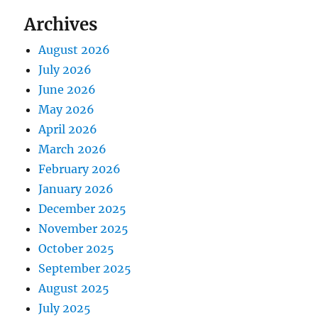
Archives
August 2026
July 2026
June 2026
May 2026
April 2026
March 2026
February 2026
January 2026
December 2025
November 2025
October 2025
September 2025
August 2025
July 2025