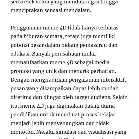
serta efek suara yang mendukung sehingga
menciptakan sensasi mendalam.
Penggunaan meme 4D tidak hanya terbatas
pada hiburan semata, tetapi juga memiliki
potensi besar dalam bidang pemasaran dan
edukasi. Banyak perusahaan mulai
memanfaatkan meme 4D sebagai media
promosi yang unik dan menarik perhatian.
Dengan menghadirkan pengalaman interaktif,
pesan yang disampaikan dapat lebih mudah
diterima dan diingat oleh target audiens. Selain
itu, meme 4D juga digunakan dalam dunia
pendidikan untuk membuat proses belajar
menjadi lebih menyenangkan dan tidak
monoton. Melalui simulasi dan visualisasi yang