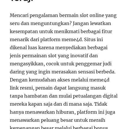
Mencari pengalaman bermain slot online yang
seru dan menguntungkan? Jangan lewatkan
kesempatan untuk menikmati berbagai fitur
menarik dari platform meme4d. Situs ini
dikenal luas karena menyediakan berbagai
jenis permainan slot yang inovatif dan
mengasyikkan, cocok untuk penggemar judi
daring yang ingin merasakan sensasi berbeda.
Dengan kemudahan akses melalui meme4d
link resmi, pemain dapat langsung masuk
tanpa hambatan dan mulai petualangan digital
mereka kapan saja dan di mana saja. Tidak
hanya menawarkan hiburan, platform ini juga
menawarkan peluang besar untuk meraih
kemenangan besar melalui berbagai bonus