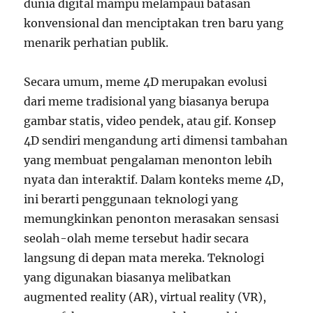
dunia digital mampu melampaui batasan
konvensional dan menciptakan tren baru yang
menarik perhatian publik.
Secara umum, meme 4D merupakan evolusi
dari meme tradisional yang biasanya berupa
gambar statis, video pendek, atau gif. Konsep
4D sendiri mengandung arti dimensi tambahan
yang membuat pengalaman menonton lebih
nyata dan interaktif. Dalam konteks meme 4D,
ini berarti penggunaan teknologi yang
memungkinkan penonton merasakan sensasi
seolah-olah meme tersebut hadir secara
langsung di depan mata mereka. Teknologi
yang digunakan biasanya melibatkan
augmented reality (AR), virtual reality (VR),