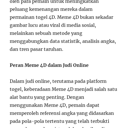
oleh para pemain untuk meningkatkan
peluang kemenangan mereka dalam
permainan togel 4D. Meme 4D bukan sekadar
gambar lucu atau viral di media sosial,
melainkan sebuah metode yang
menggabungkan data statistik, analisis angka,
dan tren pasar taruhan.
Peran Meme 4D dalam Judi Online
Dalam judi online, terutama pada platform
togel, keberadaan Meme 4D menjadi salah satu
alat bantu yang penting. Dengan
menggunakan Meme 4D, pemain dapat
memperoleh referensi angka yang didasarkan
pada pola-pola tertentu yang telah terbukti