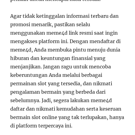
Agar tidak ketinggalan informasi terbaru dan
promosi menarik, pastikan selalu
menggunakan meme4d link resmi saat ingin
mengakses platform ini. Dengan mendaftar di
meme4d, Anda membuka pintu menuju dunia
hiburan dan keuntungan finansial yang
menjanjikan. Jangan ragu untuk mencoba
keberuntungan Anda melalui berbagai
permainan slot yang tersedia, dan nikmati
pengalaman bermain yang berbeda dari
sebelumnya. Jadi, segera lakukan meme4d
daftar dan nikmati kemudahan serta keseruan
bermain slot online yang tak terlupakan, hanya
di platform terpercaya ini.