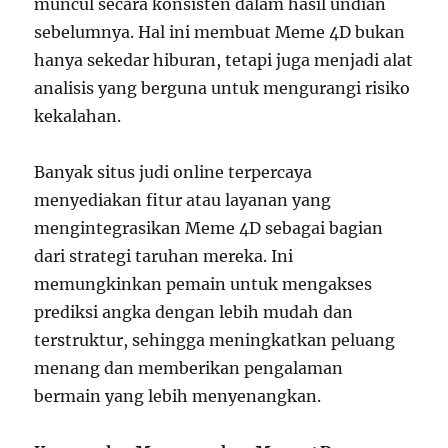
muncul secara konsisten dalam hasil undian
sebelumnya. Hal ini membuat Meme 4D bukan
hanya sekedar hiburan, tetapi juga menjadi alat
analisis yang berguna untuk mengurangi risiko
kekalahan.
Banyak situs judi online terpercaya
menyediakan fitur atau layanan yang
mengintegrasikan Meme 4D sebagai bagian
dari strategi taruhan mereka. Ini
memungkinkan pemain untuk mengakses
prediksi angka dengan lebih mudah dan
terstruktur, sehingga meningkatkan peluang
menang dan memberikan pengalaman
bermain yang lebih menyenangkan.