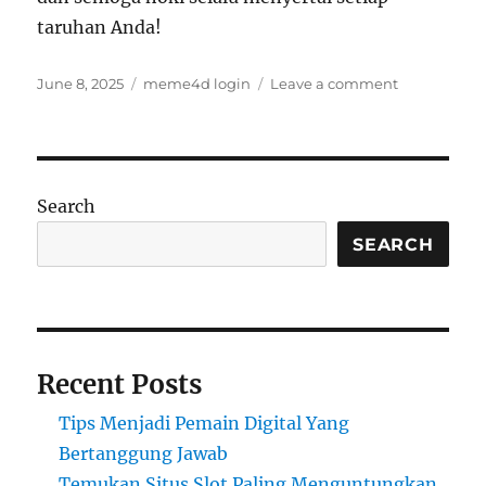
taruhan Anda!
Posted
Tags
on
June 8, 2025
meme4d login
Leave a comment
on
Panduan
Lengkap
Meme4D
Login:
Cara
Search
Aman
dan
SEARCH
Mudah
Masuk
ke
Platform
Meme4D
Recent Posts
Tips Menjadi Pemain Digital Yang
Bertanggung Jawab
Temukan Situs Slot Paling Menguntungkan