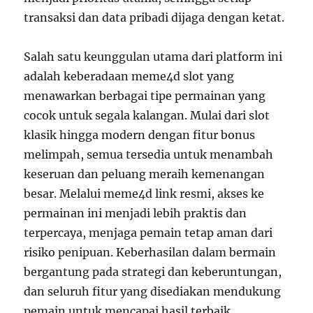
transaksi dan data pribadi dijaga dengan ketat.
Salah satu keunggulan utama dari platform ini
adalah keberadaan meme4d slot yang
menawarkan berbagai tipe permainan yang
cocok untuk segala kalangan. Mulai dari slot
klasik hingga modern dengan fitur bonus
melimpah, semua tersedia untuk menambah
keseruan dan peluang meraih kemenangan
besar. Melalui meme4d link resmi, akses ke
permainan ini menjadi lebih praktis dan
terpercaya, menjaga pemain tetap aman dari
risiko penipuan. Keberhasilan dalam bermain
bergantung pada strategi dan keberuntungan,
dan seluruh fitur yang disediakan mendukung
pemain untuk mencapai hasil terbaik.