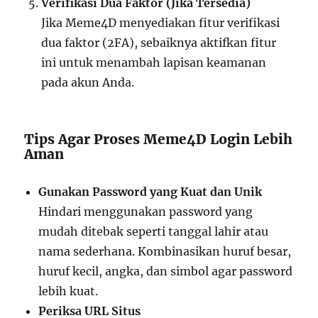
Verifikasi Dua Faktor (Jika Tersedia)
Jika Meme4D menyediakan fitur verifikasi
dua faktor (2FA), sebaiknya aktifkan fitur
ini untuk menambah lapisan keamanan
pada akun Anda.
Tips Agar Proses Meme4D Login Lebih
Aman
Gunakan Password yang Kuat dan Unik
Hindari menggunakan password yang
mudah ditebak seperti tanggal lahir atau
nama sederhana. Kombinasikan huruf besar,
huruf kecil, angka, dan simbol agar password
lebih kuat.
Periksa URL Situs