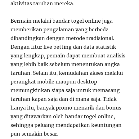
aktivitas taruhan mereka.
Bermain melalui bandar togel online juga
memberikan pengalaman yang berbeda
dibandingkan dengan metode tradisional.
Dengan fitur live betting dan data statistik
yang lengkap, pemain dapat membuat analisis
yang lebih baik sebelum menentukan angka
taruhan. Selain itu, kemudahan akses melalui
perangkat mobile maupun desktop
memungkinkan siapa saja untuk memasang
taruhan kapan saja dan di mana saja. Tidak
hanya itu, banyak promo menarik dan bonus
yang ditawarkan oleh bandar togel online,
sehingga peluang mendapatkan keuntungan
pun semakin besar.