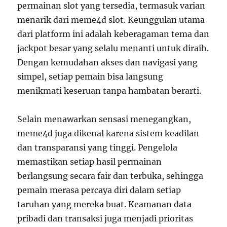
permainan slot yang tersedia, termasuk varian
menarik dari meme4d slot. Keunggulan utama
dari platform ini adalah keberagaman tema dan
jackpot besar yang selalu menanti untuk diraih.
Dengan kemudahan akses dan navigasi yang
simpel, setiap pemain bisa langsung
menikmati keseruan tanpa hambatan berarti.
Selain menawarkan sensasi menegangkan,
meme4d juga dikenal karena sistem keadilan
dan transparansi yang tinggi. Pengelola
memastikan setiap hasil permainan
berlangsung secara fair dan terbuka, sehingga
pemain merasa percaya diri dalam setiap
taruhan yang mereka buat. Keamanan data
pribadi dan transaksi juga menjadi prioritas