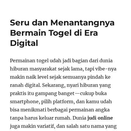
Prediksi
Togel
Jitu
Seru dan Menantangnya
dan
Pasti
Bermain Togel di Era
Menang
Digital
Permainan togel udah jadi bagian dari dunia
hiburan masyarakat sejak lama, tapi vibe-nya
makin naik level sejak semuanya pindah ke
ranah digital. Sekarang, nyari hiburan yang
praktis itu gampang banget—cukup buka
smartphone, pilih platform, dan kamu udah
bisa menikmati berbagai permainan angka
tanpa harus keluar rumah. Dunia
judi online
juga makin variatif, dan salah satu nama yang