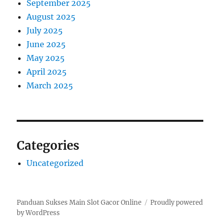
September 2025
August 2025
July 2025
June 2025
May 2025
April 2025
March 2025
Categories
Uncategorized
Panduan Sukses Main Slot Gacor Online
Proudly powered
by WordPress