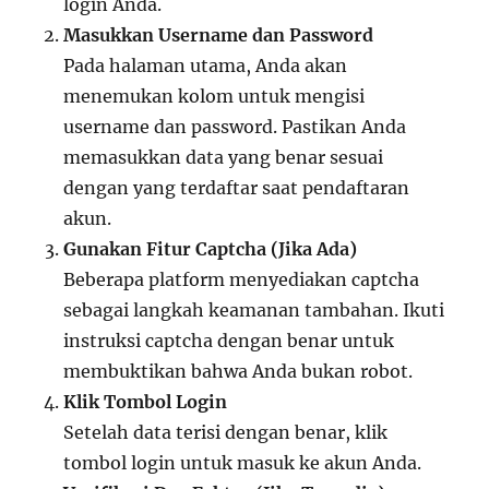
login Anda.
Masukkan Username dan Password
Pada halaman utama, Anda akan
menemukan kolom untuk mengisi
username dan password. Pastikan Anda
memasukkan data yang benar sesuai
dengan yang terdaftar saat pendaftaran
akun.
Gunakan Fitur Captcha (Jika Ada)
Beberapa platform menyediakan captcha
sebagai langkah keamanan tambahan. Ikuti
instruksi captcha dengan benar untuk
membuktikan bahwa Anda bukan robot.
Klik Tombol Login
Setelah data terisi dengan benar, klik
tombol login untuk masuk ke akun Anda.