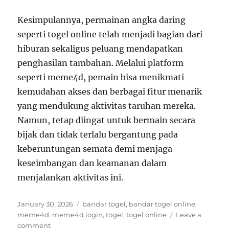
Kesimpulannya, permainan angka daring
seperti togel online telah menjadi bagian dari
hiburan sekaligus peluang mendapatkan
penghasilan tambahan. Melalui platform
seperti meme4d, pemain bisa menikmati
kemudahan akses dan berbagai fitur menarik
yang mendukung aktivitas taruhan mereka.
Namun, tetap diingat untuk bermain secara
bijak dan tidak terlalu bergantung pada
keberuntungan semata demi menjaga
keseimbangan dan keamanan dalam
menjalankan aktivitas ini.
Posted
Tags
January 30, 2026
bandar togel
,
bandar togel online
,
on
meme4d
,
meme4d login
,
togel
,
togel online
Leave a
on
comment