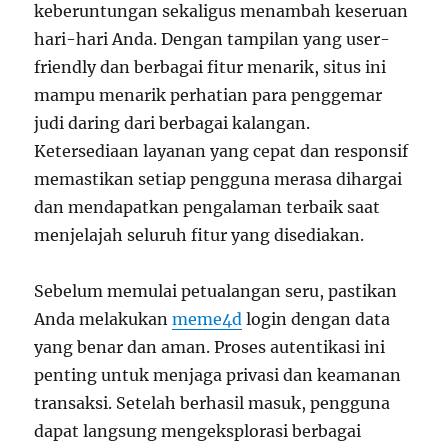
keberuntungan sekaligus menambah keseruan
hari-hari Anda. Dengan tampilan yang user-
friendly dan berbagai fitur menarik, situs ini
mampu menarik perhatian para penggemar
judi daring dari berbagai kalangan.
Ketersediaan layanan yang cepat dan responsif
memastikan setiap pengguna merasa dihargai
dan mendapatkan pengalaman terbaik saat
menjelajah seluruh fitur yang disediakan.
Sebelum memulai petualangan seru, pastikan
Anda melakukan
meme4d
login dengan data
yang benar dan aman. Proses autentikasi ini
penting untuk menjaga privasi dan keamanan
transaksi. Setelah berhasil masuk, pengguna
dapat langsung mengeksplorasi berbagai