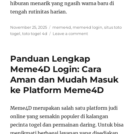
hiburan menarik yang ngasih warna baru di
tengah rutinitas harian.
Posted
Tags
November 25, 2025
meme4d
,
meme4d login
,
situs toto
on
on
togel
,
toto togel 4d
Leave a comment
Seru
dan
Menantangnya
Panduan Lengkap
Bermain
Togel
Meme4D Login: Cara
di
Aman dan Mudah Masuk
Era
Digital
ke Platform Meme4D
Meme4D merupakan salah satu platform judi
online yang semakin populer di kalangan
pecinta togel dan permainan daring. Untuk bisa
menikmati berbagai layanan yang disediakan,