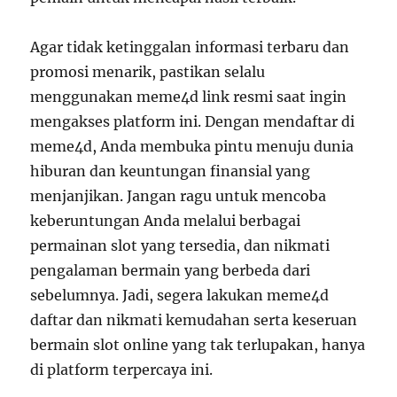
Agar tidak ketinggalan informasi terbaru dan
promosi menarik, pastikan selalu
menggunakan meme4d link resmi saat ingin
mengakses platform ini. Dengan mendaftar di
meme4d, Anda membuka pintu menuju dunia
hiburan dan keuntungan finansial yang
menjanjikan. Jangan ragu untuk mencoba
keberuntungan Anda melalui berbagai
permainan slot yang tersedia, dan nikmati
pengalaman bermain yang berbeda dari
sebelumnya. Jadi, segera lakukan meme4d
daftar dan nikmati kemudahan serta keseruan
bermain slot online yang tak terlupakan, hanya
di platform terpercaya ini.