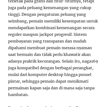
terletak pada grafis dan fitur-fiturnya, tetapi
juga pada peluang kemenangan yang cukup
tinggi. Dengan pengaturan peluang yang
seimbang, pemain memiliki kesempatan untuk
mendapatkan kombinasi kemenangan secara
reguler maupun jackpot progresif. Sistem
pembayaran yang transparan dan mudah
dipahami membuat pemain merasa nyaman
saat bermain dan tidak perlu khawatir akan
adanya praktik kecurangan. Selain itu, naga169
juga kompatibel dengan berbagai perangkat,
mulai dari komputer desktop hingga ponsel
pintar, sehingga pemain dapat menikmati
permainan kapan saja dan di mana saja tanpa
hambatan.