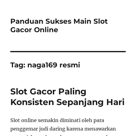
Panduan Sukses Main Slot
Gacor Online
Tag:
naga169 resmi
Slot Gacor Paling
Konsisten Sepanjang Hari
Slot online semakin diminati oleh para
penggemar judi daring karena menawarkan