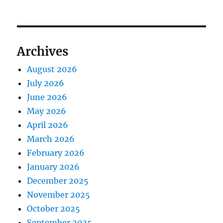
Archives
August 2026
July 2026
June 2026
May 2026
April 2026
March 2026
February 2026
January 2026
December 2025
November 2025
October 2025
September 2025