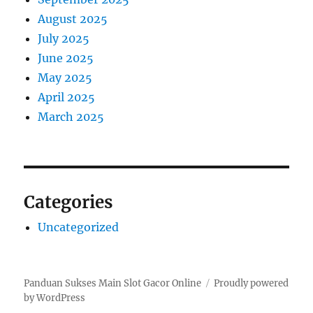
August 2025
July 2025
June 2025
May 2025
April 2025
March 2025
Categories
Uncategorized
Panduan Sukses Main Slot Gacor Online
Proudly powered
by WordPress