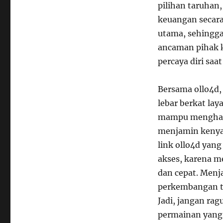
pilihan taruha
keuangan secara
utama, sehingga 
ancaman pihak 
percaya diri saa
Bersama ollo4d
lebar berkat lay
mampu menghadi
menjamin kenya
link ollo4d yang
akses, karena m
dan cepat. Menja
perkembangan te
Jadi, jangan rag
permainan yang