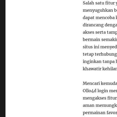
dan
Salah satu fitur
Profit
menyuguhkan ber
Stabil
dapat mencoba 
dirancang denga
akses serta ta
bermain semaki
situs ini menyed
tetap terhubun
inginkan tanpa 
khawatir kehila
Mencari kemuda
Ollo4d login me
mengakses fitur 
aman memungkin
permainan favor