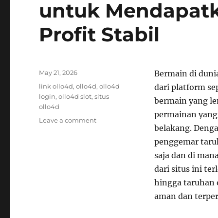
untuk Mendapatk
Profit Stabil
Posted
May 21, 2026
Bermain di duni
on
Tags
link ollo4d
,
ollo4d
,
ollo4d
dari platform se
login
,
ollo4d slot
,
situs
bermain yang le
ollo4d
permainan yang 
on
Leave a comment
belakang. Denga
Strategi
Slot
penggemar taru
Online
saja dan di man
Paling
dari situs ini t
Efisien
untuk
hingga taruhan 
Mendapatkan
aman dan terper
Bonus
Besar