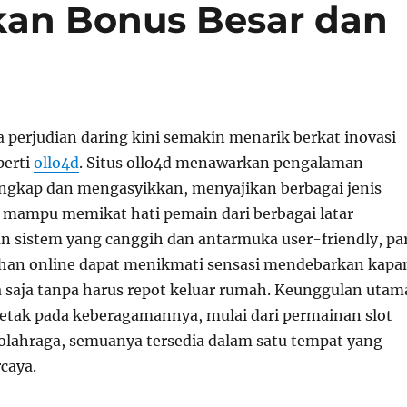
an Bonus Besar dan
a perjudian daring kini semakin menarik berkat inovasi
perti
ollo4d
. Situs ollo4d menawarkan pengalaman
ngkap dan mengasyikkan, menyajikan berbagai jenis
mampu memikat hati pemain dari berbagai latar
n sistem yang canggih dan antarmuka user-friendly, pa
han online dapat menikmati sensasi mendebarkan kapa
a saja tanpa harus repot keluar rumah. Keunggulan utam
erletak pada keberagamannya, mulai dari permainan slot
olahraga, semuanya tersedia dalam satu tempat yang
caya.