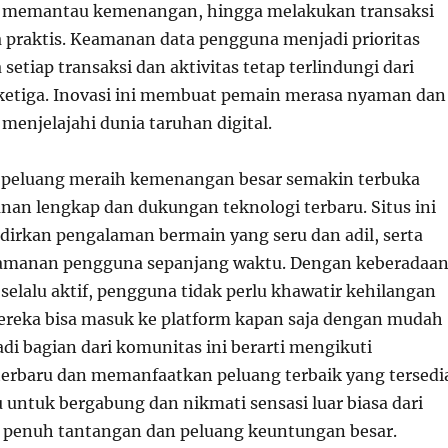
n, memantau kemenangan, hingga melakukan transaksi
 praktis. Keamanan data pengguna menjadi prioritas
setiap transaksi dan aktivitas tetap terlindungi dari
ketiga. Inovasi ini membuat pemain merasa nyaman dan
t menjelajahi dunia taruhan digital.
, peluang meraih kemenangan besar semakin terbuka
anan lengkap dan dukungan teknologi terbaru. Situs ini
rkan pengalaman bermain yang seru dan adil, serta
manan pengguna sepanjang waktu. Dengan keberadaa
 selalu aktif, pengguna tidak perlu khawatir kehilangan
ereka bisa masuk ke platform kapan saja dengan mudah
di bagian dari komunitas ini berarti mengikuti
rbaru dan memanfaatkan peluang terbaik yang tersedi
u untuk bergabung dan nikmati sensasi luar biasa dari
 penuh tantangan dan peluang keuntungan besar.