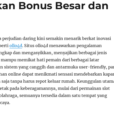
an Bonus Besar dan
a perjudian daring kini semakin menarik berkat inovasi
perti
ollo4d
. Situs ollo4d menawarkan pengalaman
ngkap dan mengasyikkan, menyajikan berbagai jenis
mampu memikat hati pemain dari berbagai latar
n sistem yang canggih dan antarmuka user-friendly, pa
han online dapat menikmati sensasi mendebarkan kapa
a saja tanpa harus repot keluar rumah. Keunggulan utam
erletak pada keberagamannya, mulai dari permainan slot
olahraga, semuanya tersedia dalam satu tempat yang
caya.