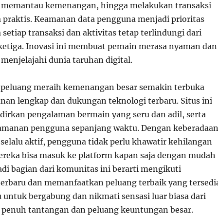
n, memantau kemenangan, hingga melakukan transaksi
 praktis. Keamanan data pengguna menjadi prioritas
setiap transaksi dan aktivitas tetap terlindungi dari
ketiga. Inovasi ini membuat pemain merasa nyaman dan
t menjelajahi dunia taruhan digital.
, peluang meraih kemenangan besar semakin terbuka
anan lengkap dan dukungan teknologi terbaru. Situs ini
rkan pengalaman bermain yang seru dan adil, serta
manan pengguna sepanjang waktu. Dengan keberadaa
 selalu aktif, pengguna tidak perlu khawatir kehilangan
ereka bisa masuk ke platform kapan saja dengan mudah
di bagian dari komunitas ini berarti mengikuti
rbaru dan memanfaatkan peluang terbaik yang tersedi
u untuk bergabung dan nikmati sensasi luar biasa dari
 penuh tantangan dan peluang keuntungan besar.