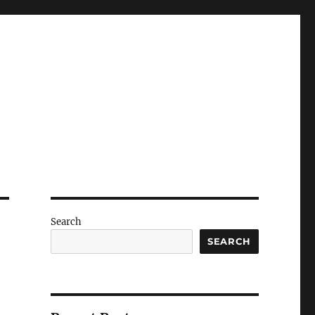
Search
SEARCH