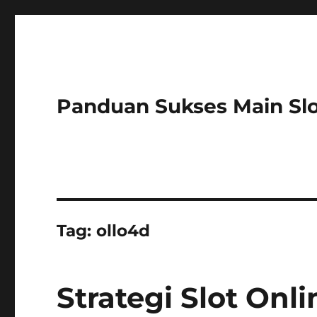
Panduan Sukses Main Slo
Tag:
ollo4d
Strategi Slot Onli