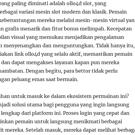
 yang paling diminati adalah ollo4d slot, yang
bagai variasi mesin slot modern dan klasik. Pemain
keberuntungan mereka melalui mesin-mesin virtual ya
n grafis menarik dan fitur bonus melimpah. Kecepatan
mpilan visual yang memukau menjadikan pengalaman
n menyenangkan dan menguntungkan. Tidak hanya itu,
iakan link ollo4d yang selalu aktif, memastikan pemain
g dan dapat mengakses layanan kapan pun mereka
hambatan. Dengan begitu, para bettor tidak perlu
ngan peluang emas saat bermain.
han untuk masuk ke dalam ekosistem permainan ini?
njadi solusi utama bagi pengguna yang ingin langsung
lengkap dari platform ini. Proses login yang cepat dan
kan pemain untuk langsung menikmati berbagai
it mereka. Setelah masuk, mereka dapat melihat berbag